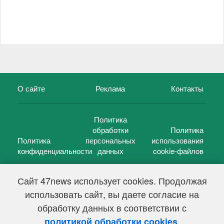
О сайте
Реклама
Контакты
Политика
обработки
Политика
Политика
персональных
использования
конфиденциальности
данных
cookie-файлов
Сайт 47news использует cookies. Продолжая
использовать сайт, вы даете согласие на
©
47 новостей (47 news)
2005 — 2026 г.
обработку данных в соответствии с
Свидетельство о регистрации СМИ Эл № ФС 77-39848, выдано
Федеральной службой по надзору в сфере связи,
.
политикой обработки cookies