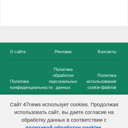
О сайте
Реклама
Контакты
Политика
обработки
Политика
Политика
персональных
использования
конфиденциальности
данных
cookie-файлов
Сайт 47news использует cookies. Продолжая
использовать сайт, вы даете согласие на
©
47 новостей (47 news)
2005 — 2026 г.
обработку данных в соответствии с
Свидетельство о регистрации СМИ Эл № ФС 77-39848, выдано
Федеральной службой по надзору в сфере связи,
.
политикой обработки cookies