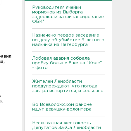
Руководителя ячейки
мормонов из Выборга
задержали за финансирование
ФБК*
Назначено первое заседание
по делу об убийстве 9-летнего
мальчика из Петербурга
равил
Лобовая авария собрала
а,
пробку больше 8 км на "Коле"
- фото
Жителей Ленобласти
предупреждают, что погода
завтра испортится, и серьезно
о
».
Во Всеволожском районе
ищут девушку-волонтера
Неслыханная жестокость.
Депутатов ЗакСа Ленобласти