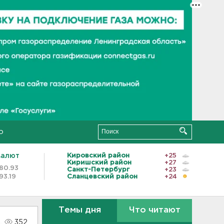
о
валют
Кировский район
+25
Киришский район
+27
80.93
Санкт-Петербург
+23
93.19
Сланцевский район
+24
Темы дня
Что читают
352