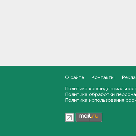
хозяйства
18:07
На "Сортавалу" съехались
спасатели и дорожники.
Отрабатывали легенду о
крупном ДТП
17:50
В пятницу вузы публикуют
списки. Ленобласть подвела
итоги приемной
кампании-2026
О сайте
Контакты
Рекла
17:36
Политика конфиденциальнос
Политика обработки персона
Руководителя ячейки
Политика использования coo
мормонов из Выборга
задержали за
финансирование ФБК*
17:21
В Сестрорецке бабахнуло в