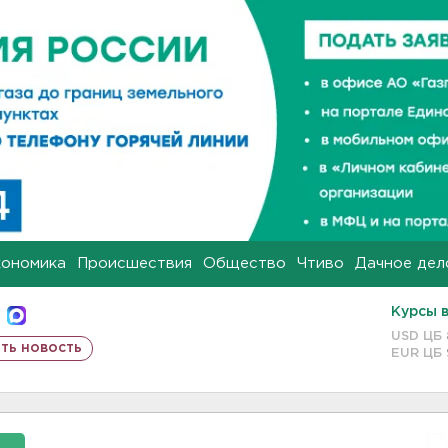
кономика
Происшествия
Общество
Чтиво
Дачное дел
Курсы 
USD ЦБ
ть новость
EUR ЦБ