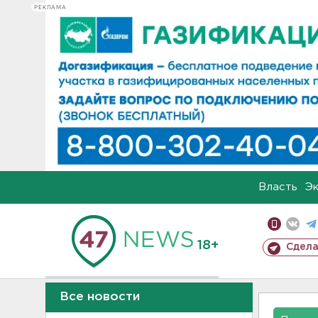
РЕКЛАМА
Власть
Э
18+
Сдела
Все новости