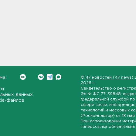
ма
©
47 новостей (47 news)
2026 г.
ти
Свидетельство о регистр
Эл № ФС 77-39848
, выда
льных данных
Федеральной службой по 
kie-файлов
сфере связи, информаци
технологий и массовых к
(Роскомнадзор) от
18 мая
При использовании матер
гиперссылка обязательна.