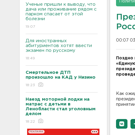
Полити
Ученые пришли к выводу, что
дача или проживание рядом с
парком спасает от этой
Пре
болезни
Рос
19:07
00:07 03
Для иностранных
абитуриентов хотят ввести
экзамен по русскому
Поздно 
18:49
«Единую
президе
Смертельное ДТП
проведе
произошло на КАД у Низино
18:23
Как ожид
Наезд моторной лодки на
президен
матрас с детьми в
принятии
Ленобласти стал уголовным
делом
18:22
РЕКЛАМА