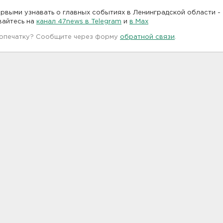
рвыми узнавать о главных событиях в Ленинградской области -
вайтесь на
канал 47news в Telegram
и
в Maх
 опечатку? Сообщите через форму
обратной связи
.