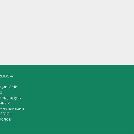
2005—
ации СМИ
но
надзору в
онных
оммуникаций
 2010г.
иалов