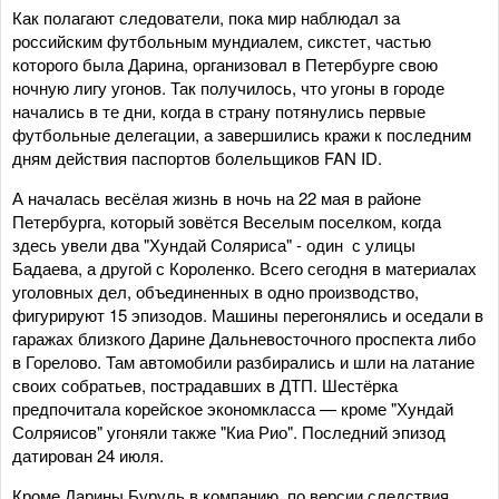
Как полагают следователи, пока мир наблюдал за
российским футбольным мундиалем, сикстет, частью
которого была Дарина, организовал в Петербурге свою
ночную лигу угонов. Так получилось, что угоны в городе
начались в те дни, когда в страну потянулись первые
футбольные делегации, а завершились кражи к последним
дням действия паспортов болельщиков FAN ID.
А началась весёлая жизнь в ночь на 22 мая в районе
Петербурга, который зовётся Веселым поселком, когда
здесь увели два "Хундай Соляриса" - один с улицы
Бадаева, а другой с Короленко. Всего сегодня в материалах
уголовных дел, объединенных в одно производство,
фигурируют 15 эпизодов. Машины перегонялись и оседали в
гаражах близкого Дарине Дальневосточного проспекта либо
в Горелово. Там автомобили разбирались и шли на латание
своих собратьев, пострадавших в ДТП. Шестёрка
предпочитала корейское экономкласса — кроме "Хундай
Солряисов" угоняли также "Киа Рио". Последний эпизод
датирован 24 июля.
Кроме Дарины Буруль в компанию, по версии следствия,