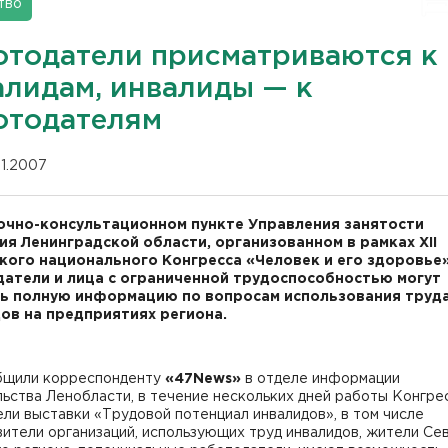
тво
отодатели присматриваются к
алидам, инвалиды — к
отодателям
11.2007
очно-консультационном пункте Управления занятости
ия Ленинградской области, организованном в рамках XII
кого национального Конгресса «Человек и его здоровье»
атели и лица с ограниченной трудоспособностью могут
ь полную информацию по вопросам использования труд
ов на предприятиях региона.
бщили корреспонденту
«47News»
в отделе информации
ьства Ленобласти, в течение нескольких дней работы Конгре
ли выставки «Трудовой потенциал инвалидов», в том числе
ители организаций, использующих труд инвалидов, жители Се