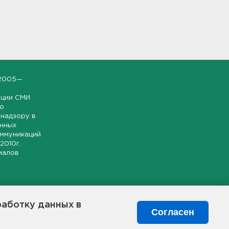
2005—
ации СМИ
но
надзору в
онных
оммуникаций
 2010г.
иалов
ской и
гионе.
работку данных в
я свободного
Согласен