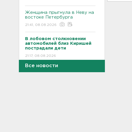
Женщина прыгнула в Неву на
востоке Петербурга
21:41, 08.08.2026
В лобовом столкновении
автомобилей близ Киришей
пострадали дети
21:17, 08.08.2026
Все новости
Петербургские мосты
окрасятся в цвета
Ленинградской Победы 9
августа
20:48, 08.08.2026
Молоку не место на дверце, а
бананам – внизу. Как
правильно заполнять
холодильник, объяснили
санврачи
20:16, 08.08.2026