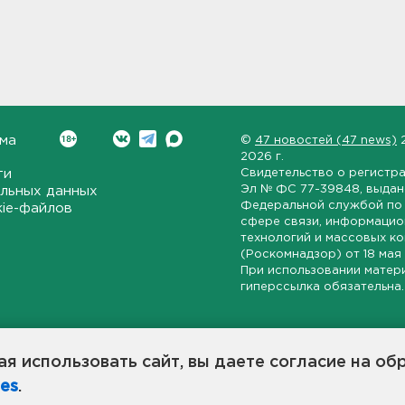
ма
©
47 новостей (47 news)
2026 г.
ти
Свидетельство о регистр
Эл № ФС 77-39848
, выда
льных данных
Федеральной службой по 
kie-файлов
сфере связи, информаци
технологий и массовых к
(Роскомнадзор) от
18 мая
При использовании матер
гиперссылка обязательна.
ет-издание, направленное на всестороннее освещение политиче
ской области, экономической и инвестиционной активности в ре
я использовать сайт, вы даете согласие на об
7 новостей» станет популярной и конструктивной площадкой дл
es
.
оисходят в 47-м регионе России.