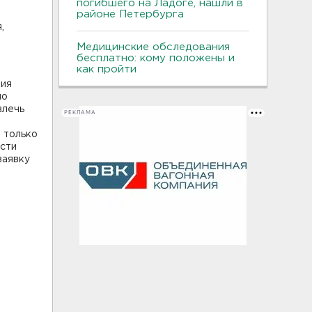
погибшего на Ладоге, нашли в
районе Петербурга
,
Медицинские обследования
бесплатно: кому положены и
как пройти
ния
но
влечь
РЕКЛАМА
 только
ости
заявку