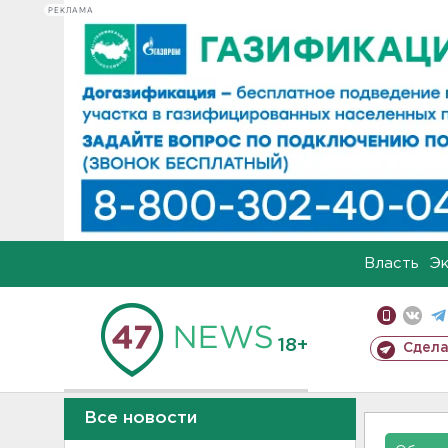
РЕКЛАМА
Власть
Э
18+
Сдела
Все новости