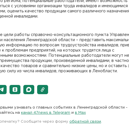
го региона, потенциальные работодатели, имеют возможность
ться с условиями организации труда инвалидов и имеющимися
ми, оценить качество продукции самого различного назначения
енной инвалидами.
е цели работы справочно-консультационного пункта Управле
и населения Ленинградской области – представить максималь
ую информацию по вопросам трудоустройства инвалидов, при
 к проблемам предприятий, на которых трудятся лица с
енными возможностями. Потенциальные работодатели могут не
преимущества продукции, произведенной инвалидами, в частн
качество товаров и сравнительно низкие цены, но и оставить 
ую силу из числа инвалидов, проживающих в Ленобласти.
рвыми узнавать о главных событиях в Ленинградской области -
вайтесь на
канал 47news в Telegram
и
в Maх
 опечатку? Сообщите через форму
обратной связи
.