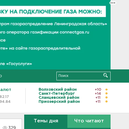
о
валют
Волховский район
+10
Санкт-Петербург
+14
82.17
Сланцевский район
+11
94.84
Приозерский район
+11
Темы дня
Что читают
329