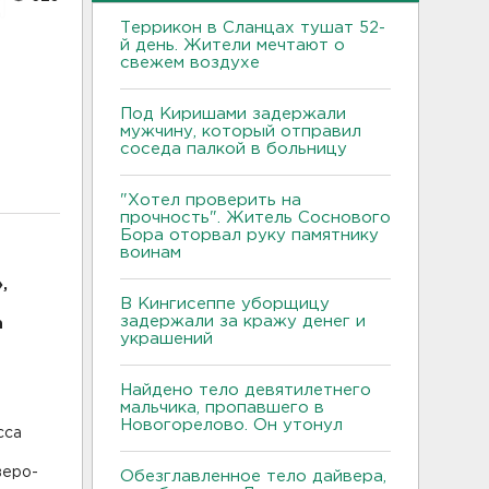
Террикон в Сланцах тушат 52-
й день. Жители мечтают о
свежем воздухе
Под Киришами задержали
мужчину, который отправил
соседа палкой в больницу
"Хотел проверить на
прочность". Житель Соснового
Бора оторвал руку памятнику
воинам
,
В Кингисеппе уборщицу
задержали за кражу денег и
а
украшений
Найдено тело девятилетнего
мальчика, пропавшего в
Новогорелово. Он утонул
сса
веро-
Обезглавленное тело дайвера,