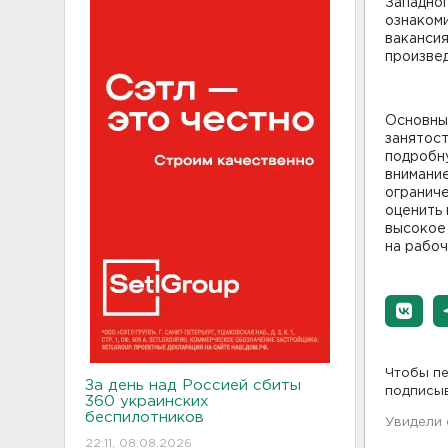
Западно
ознакоми
вакансия
произвед
Основны
занятост
подробн
внимание
огранич
оценить 
высокое 
на рабоч
Чтобы пе
За день над Россией сбиты
подписы
360 украинских
беспилотников
Увидели
22:11, 08.08.2026