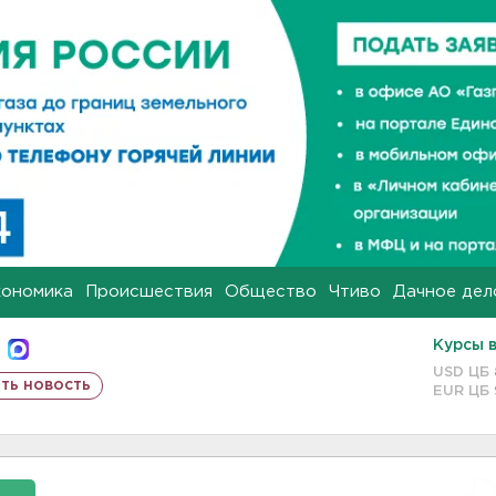
кономика
Происшествия
Общество
Чтиво
Дачное дел
Курсы 
USD ЦБ
ть новость
EUR ЦБ