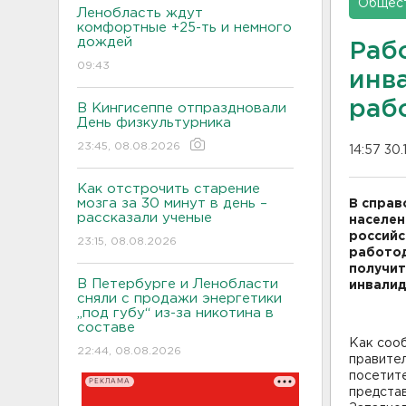
Общес
Ленобласть ждут
комфортные +25-ть и немного
дождей
Раб
09:43
инв
раб
В Кингисеппе отпраздновали
День физкультурника
23:45, 08.08.2026
14:57 30.
Как отстрочить старение
мозга за 30 минут в день –
В справ
рассказали ученые
населен
российс
23:15, 08.08.2026
работод
получит
В Петербурге и Ленобласти
инвалид
сняли с продажи энергетики
„под губу“ из-за никотина в
составе
Как соо
22:44, 08.08.2026
правител
посетите
РЕКЛАМА
представ