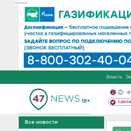
РЕКЛАМА
Власть
Э
18+
Сдела
Все новости