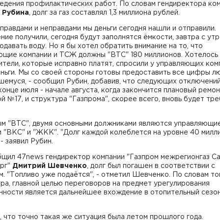
ведения профилактических работ. По словам гендиректора ко
 Рубина
, долг за газ составлял 1,3 миллиона рублей.
правдами и неправдами мы деньги сегодня нашли и отправили.
ие получили, сегодня будут заполнятся ёмкости, завтра с утр
одавать воду. Но я бы хотел обратить внимание на то, что
ющие компании и ТСЖ должны "ВТС" 180 миллионов. Хотелось 
тели, которые исправно платят, спросили у управляющих ком
еньги. Мы со своей стороны готовы предоставить все цифры 
емуся, - сообщил Рубин, добавив, что следующих отключений
конце июля - начале августа, когда закончится плановый ремон
й №17, и структура "Газпрома", скорее всего, вновь будет тр
и.
ым "ВТС", двумя основными должниками являются управляющи
 "ВКС" и "ЖКК". "Долг каждой колеблется на уровне 40 милл
 - заявил Рубин.
бщил 47news гендиректор компании "Газпром межрегионгаз Са
рг"
Дмитрий Шевченко
, долг был погашен в соответствии с
. "Топливо уже подаётся", - отметил Шевченко. По словам то
ра, главной целью переговоров на предмет урегулирования
нности является дальнейшее вхождение в отопительный сезо
 что точно такая же ситуация была летом прошлого года.