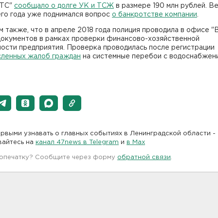
ВТС"
сообщало о долге УК и ТСЖ
в размере 190 млн рублей. В
го года уже поднимался вопрос
о банкротстве компании
.
 также, что в апреле 2018 года полиция проводила в офисе "
документов в рамках проверки финансово-хозяйственной
ости предприятия. Проверка проводилась после регистрации
сленных жалоб граждан
на системные перебои с водоснабжен
рвыми узнавать о главных событиях в Ленинградской области -
вайтесь на
канал 47news в Telegram
и
в Maх
 опечатку? Сообщите через форму
обратной связи
.