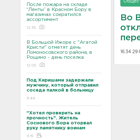
Общес
После пожара на складе
“Ленты” в Красном Бору в
магазинах сократился
Во 
ассортимент
отк
12:35
пер
В Большой Ижоре с "Агатой
Кристи" отметят день
16:34 29
Ломоносовского района, в
Рощино - день поселка
12:05
Под Киришами задержали
мужчину, который отправил
соседа палкой в больницу
11:44
"Хотел проверить на
прочность". Житель
Соснового Бора оторвал
руку памятнику воинам
11:15