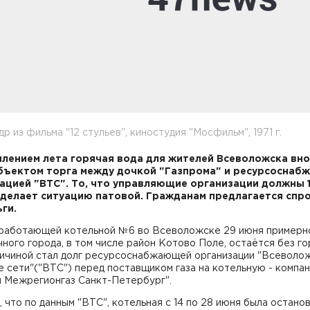
др из фильма "12 стульев", киностудия "Мосфильм", 1971 г.
плением лета горячая вода для жителей Всеволожска вн
бъектом торга между дочкой "Газпрома" и ресурсосна
ацией "ВТС". То, что управляющие организации должны 
 делает ситуацию патовой. Гражданам предлагается спро
ньги.
еработающей котельной №6 во Всеволожске 29 июня примерн
ного города, в том числе район Котово Поле, остаётся без г
ричиной стал долг ресурсоснабжающей организации "Всеволо
 сети"("ВТС") перед поставщиком газа на котельную - компа
м Межрегионгаз Санкт-Петербург".
 что по данным "ВТС", котельная с 14 по 28 июня была остано