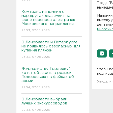
Тогда "
нынешне
Комтранс напомнил о
маршрутах «наземки» на
Напомним
фоне переноса электричек
выемку 
Московского направления
деятельн
многочи
23:53, 07.08.2026
В Ленобласти и Петербурге
не появилось безопасных для
купания пляжей
23:32, 07.08.2026
Журналистку Гордееву*
Чтобы пе
хотят объявить в розыск.
подписы
Подозревают в фейках об
армии
Увидели
22:54, 07.08.2026
В Ленобласти выбрали
лучших экскурсоводов
22:33, 07.08.2026