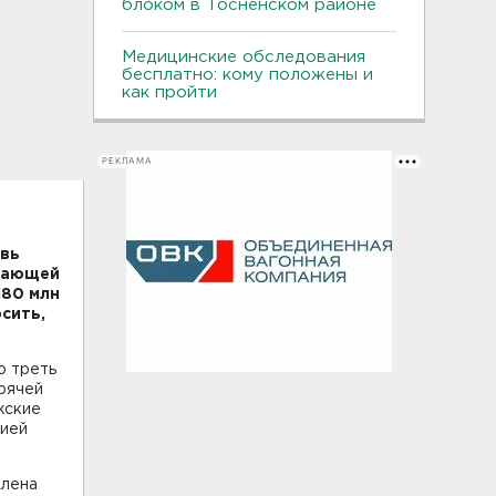
блоком в Тосненском районе
Медицинские обследования
бесплатно: кому положены и
как пройти
РЕКЛАМА
овь
бжающей
180 млн
сить,
о треть
орячей
жские
нией
влена