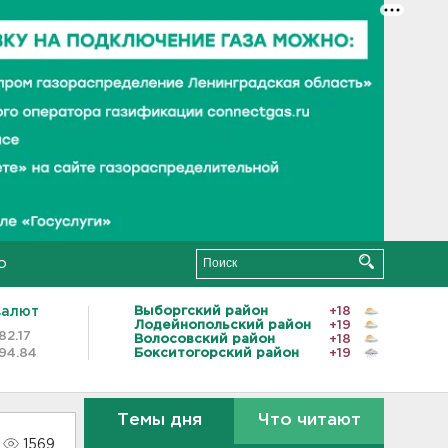
о
валют
Выборгский район
+18
Лодейнопольский район
+19
82.17
Волосовский район
+18
94.84
Бокситогорский район
+19
Темы дня
Что читают
1569