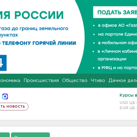
кономика
Происшествия
Общество
Чтиво
Дачное дел
Курсы 
USD ЦБ
ть новость
EUR ЦБ