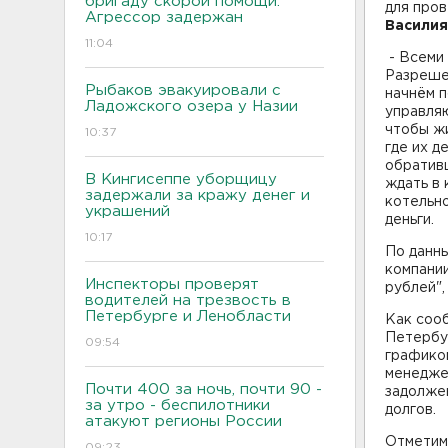
бригаду скорой помощи.
для про
Агрессор задержан
Василия
11:04
- Всеми 
Разрешен
Рыбаков эвакуировали с
начнём п
Ладожского озера у Назии
управля
чтобы жи
10:37
где их д
обративш
В Кингисеппе уборщицу
ждать в 
задержали за кражу денег и
котельно
украшений
деньг
10:17
По данн
компании
Инспекторы проверят
рублей",
водителей на трезвость в
Петербурге и Ленобласти
Как соо
Петербу
09:54
графиком
менедже
Почти 400 за ночь, почти 90 -
задолже
за утро - беспилотники
долгов.
атакуют регионы России
Отметим,
09:23