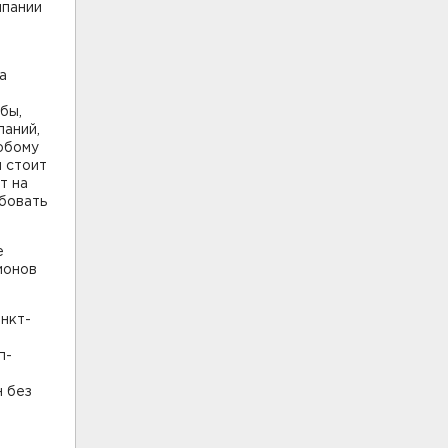
мпании
а
бы,
паний,
любому
 стоит
т на
ебовать
е
ионов
нкт-
п-
н без