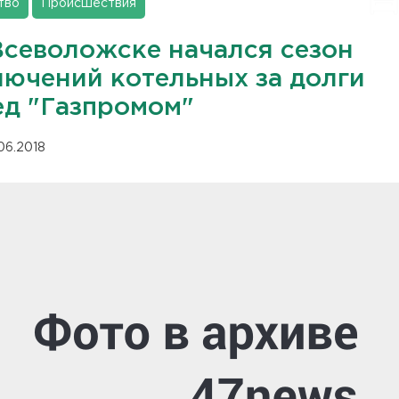
тво
Происшествия
Всеволожске начался сезон
лючений котельных за долги
ед "Газпромом"
.06.2018