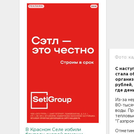
РЕКЛАМА
Фото: ка
С насту
стала о
организ
рублей,
где де
Из-за н
80-тысяч
воды. П
тепловые
"Газпро
В Красном Селе избили
Отметим,