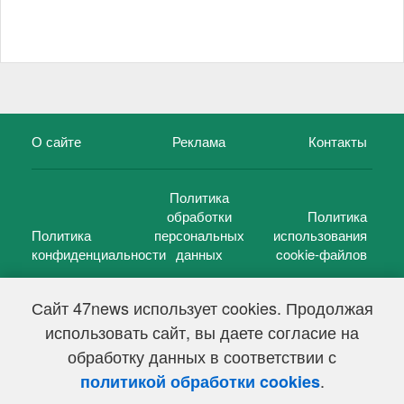
О сайте
Реклама
Контакты
Политика
обработки
Политика
Политика
персональных
использования
конфиденциальности
данных
cookie-файлов
Сайт 47news использует cookies. Продолжая
использовать сайт, вы даете согласие на
©
47 новостей (47 news)
2005 — 2026 г.
обработку данных в соответствии с
Свидетельство о регистрации СМИ Эл № ФС 77-39848, выдано
Федеральной службой по надзору в сфере связи,
.
политикой обработки cookies
информационных технологий и массовых коммуникаций