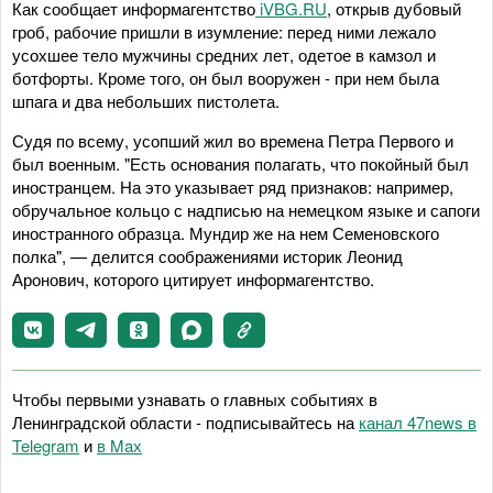
Как сообщает информагентство
iVBG.RU
, открыв дубовый
гроб, рабочие пришли в изумление: перед ними лежало
усохшее тело мужчины средних лет, одетое в камзол и
ботфорты. Кроме того, он был вооружен - при нем была
шпага и два небольших пистолета.
Судя по всему, усопший жил во времена Петра Первого и
был военным. "Есть основания полагать, что покойный был
иностранцем. На это указывает ряд признаков: например,
обручальное кольцо с надписью на немецком языке и сапоги
иностранного образца. Мундир же на нем Семеновского
полка", — делится соображениями историк Леонид
Аронович, которого цитирует информагентство.
Чтобы первыми узнавать о главных событиях в
Ленинградской области - подписывайтесь на
канал 47news в
Telegram
и
в Maх