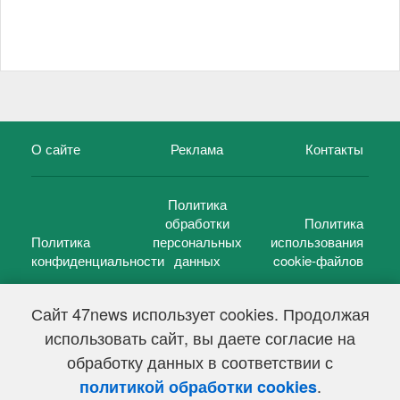
О сайте
Реклама
Контакты
Политика
обработки
Политика
Политика
персональных
использования
конфиденциальности
данных
cookie-файлов
Сайт 47news использует cookies. Продолжая
использовать сайт, вы даете согласие на
©
47 новостей (47 news)
2005 — 2026 г.
обработку данных в соответствии с
Свидетельство о регистрации СМИ Эл № ФС 77-39848, выдано
Федеральной службой по надзору в сфере связи,
.
политикой обработки cookies
информационных технологий и массовых коммуникаций