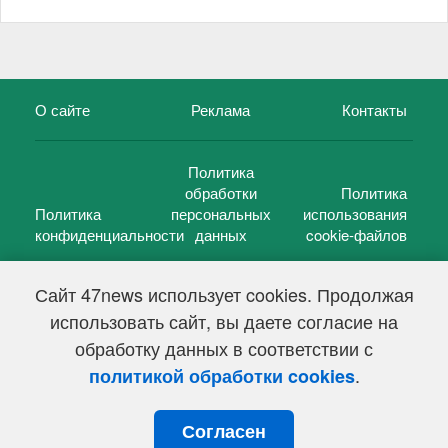
О сайте
Реклама
Контакты
Политика
обработки
Политика
Политика
персональных
использования
конфиденциальности
данных
cookie-файлов
Сайт 47news использует cookies. Продолжая
использовать сайт, вы даете согласие на
©
47 новостей (47 news)
2005 — 2026 г.
обработку данных в соответствии с
Свидетельство о регистрации СМИ Эл № ФС 77-39848, выдано
Федеральной службой по надзору в сфере связи,
.
политикой обработки cookies
информационных технологий и массовых коммуникаций
(Роскомнадзор) от 18 мая 2010г.
Согласен