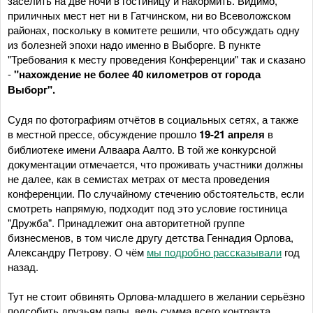
заселить на две ночи в гостиницу и накормить. Видимо,
приличных мест нет ни в Гатчинском, ни во Всеволожском
районах, поскольку в комитете решили, что обсуждать одну
из болезней эпохи надо именно в Выборге. В пункте
"Требования к месту проведения Конференции" так и сказано
-
"нахождение не более 40 километров от города
Выборг".
Судя по фотографиям отчётов в социальных сетях, а также
в местной прессе, обсуждение прошло
19-21 апреля
в
библиотеке имени Алваара Аалто. В той же конкурсной
документации отмечается, что проживать участники должны
не далее, как в семистах метрах от места проведения
конференции. По случайному стечению обстоятельств, если
смотреть напрямую, подходит под это условие гостиница
"Дружба". Принадлежит она авторитетной группе
бизнесменов, в том числе другу детства Геннадия Орлова,
Александру Петрову. О чём
мы подробно рассказывали
год
назад.
Тут не стоит обвинять Орлова-младшего в желании серьёзно
подсобить друзьям папы, ведь сумма всего контракта