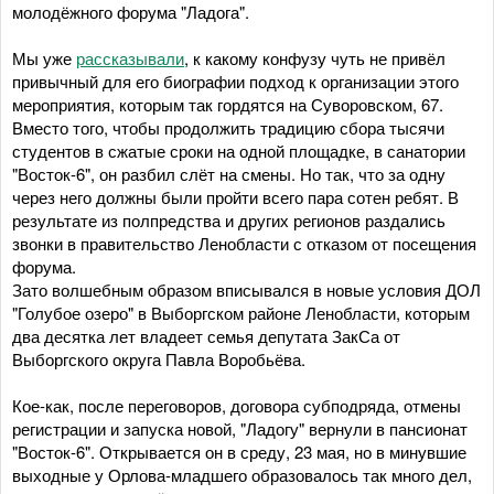
молодёжного форума "Ладога".
Мы уже
рассказывали
, к какому конфузу чуть не привёл
привычный для его биографии подход к организации этого
мероприятия, которым так гордятся на Суворовском, 67.
Вместо того, чтобы продолжить традицию сбора тысячи
студентов в сжатые сроки на одной площадке, в санатории
"Восток-6", он разбил слёт на смены. Но так, что за одну
через него должны были пройти всего пара сотен ребят. В
результате из полпредства и других регионов раздались
звонки в правительство Ленобласти с отказом от посещения
форума.
Зато волшебным образом вписывался в новые условия ДОЛ
"Голубое озеро" в Выборгском районе Ленобласти, которым
два десятка лет владеет семья депутата ЗакСа от
Выборгского округа Павла Воробьёва.
Кое-как, после переговоров, договора субподряда, отмены
регистрации и запуска новой, "Ладогу" вернули в пансионат
"Восток-6". Открывается он в среду, 23 мая, но в минувшие
выходные у Орлова-младшего образовалось так много дел,