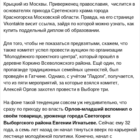
Крыцкий из Москвы. Приверженец православия, числится в
основателях прихода Сретенского храма города
Красногорска Московской области. Правда, на его странице
Vkontakte висит ссылка, зайдя по которой можно узнать, как
купить поддельный диплом об образовании.
Для того, чтобы не показаться предвзятыми, скажем, что
также комитет успел провести аукцион по организации
"Молодёжного проектного центра", который прошёл в
деревне Коркино Всеволожского района. Ещё один, по
пропаганде традиционных семейных ценностей, был
проведён в Гатчине. Однако, с учётом "Ладоги", получается,
что из пяти мероприятий, за которые взялся комитет,
Алексей Орлов захотел провести в Выборге три.
На фоне такой тенденции совсем уж неудивительно, что
сразу по приходу во власть
Орлов-младший вспомнил о
своём товарище, уроженце города Светогорск
Выборгского района Евгении Игнатьеве.
Сейчас ему 32
года, а семь лет назад он начал тянуться вверх по карьерной
лестнице молодёжной политики. Конечно, начал с