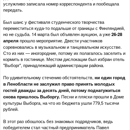
услужливо записала номер корреспондента и пообещала
передать.
Был шанс у фестиваля студенческого творчества
переместиться куда-то подальше от границы с Финляндией,
но не судьба. 14 марта был объявлен аукцион, а уже
26-28
апреля
прошло мероприятие. Двести участников
соревновались в музыкальном и танцевальном искусстве.
Сто из них — иногородние, потому их полагалось заселить и
кормить в гостинице. Местом дислокации был избран отель
"Выборг", принадлежащий администрации района.
По удивительному стечению обстоятельств,
ни один город
в Ленобласти не заслужил право принять молодых
гостей дважды за десять дней, потому поднатужиться
снова пришлось Выборгу.
Песни и пляски прошли в Доме
культуры Выборга, на что из бюджета ушли 779,5 тысячи
рублей.
В этот раз обошлось без знакомых подрядчиков, ведь
победителем стал частный предприниматель Павел