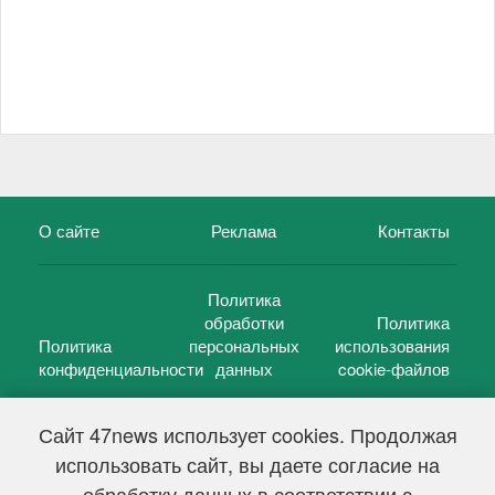
О сайте
Реклама
Контакты
Политика
обработки
Политика
Политика
персональных
использования
конфиденциальности
данных
cookie-файлов
Сайт 47news использует cookies. Продолжая
использовать сайт, вы даете согласие на
©
47 новостей (47 news)
2005 — 2026 г.
обработку данных в соответствии с