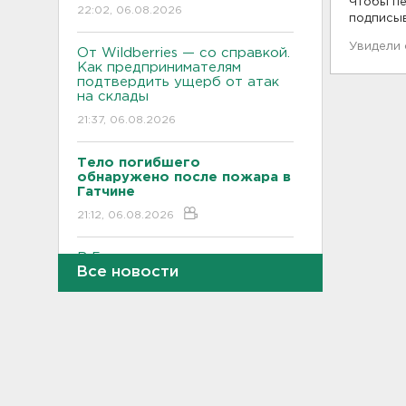
Чтобы пе
22:02, 06.08.2026
подписы
Увидели
От Wildberries — со справкой.
Как предпринимателям
подтвердить ущерб от атак
на склады
21:37, 06.08.2026
Тело погибшего
обнаружено после пожара в
Гатчине
21:12, 06.08.2026
В Госдуму внесут
Все новости
законопроект об отмене ЕГЭ
в России
21:02, 06.08.2026
Волонтеры "ЛизаАлерт"
нашли 320 человек за месяц в
Ленобласти и Петербурге
20:40, 06.08.2026