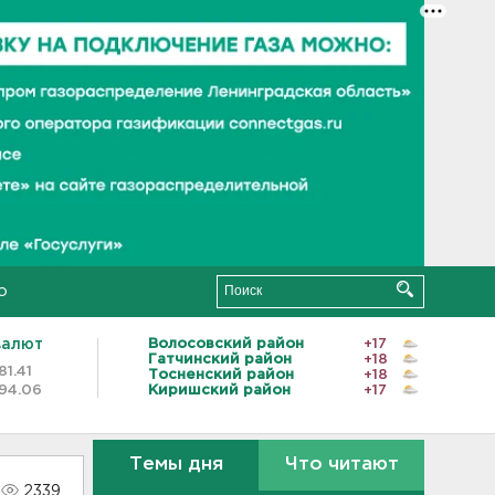
о
валют
Волосовский район
+17
Гатчинский район
+18
81.41
Тосненский район
+18
94.06
Киришский район
+17
Темы дня
Что читают
2339