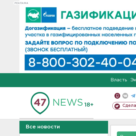
РЕКЛАМА
Власть
Э
18+
Сдела
Все новости