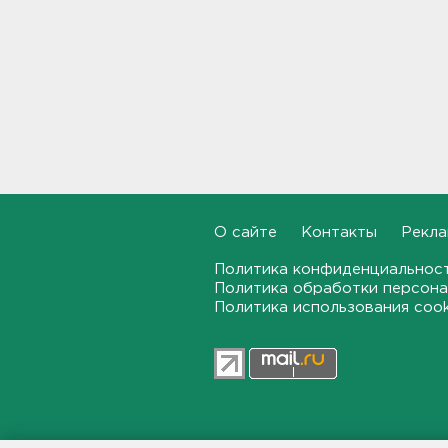
Стало известно, во сколько
обойдется собрать ребенка в
школу на ресейле
20:18, 06.08.2026
В Ленобласти обнаружили
могильник эпохи неолита
19:55, 06.08.2026
О сайте
Контакты
Рекла
"Духота, комары, слепни". В
Ленобласти с трудом, но
Политика конфиденциальнос
находят грибы и ягоды в лесу
Политика обработки персона
19:36, 06.08.2026
Политика использования coo
Ученые пришли к выводу, что
дача или проживание рядом с
парком спасает от этой
болезни
19:07, 06.08.2026