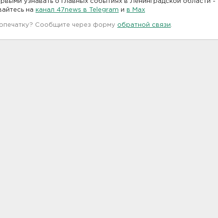
рвыми узнавать о главных событиях в Ленинградской области -
вайтесь на
канал 47news в Telegram
и
в Maх
 опечатку? Сообщите через форму
обратной связи
.