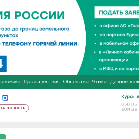
кономика
Происшествия
Общество
Чтиво
Дачное дел
Курсы 
USD ЦБ
ть новость
EUR ЦБ