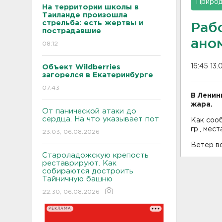
Приро
На территории школы в
Таиланде произошла
стрельба: есть жертвы и
Раб
пострадавшие
ано
08:12
16:45 13.
Объект Wildberries
загорелся в Екатеринбурге
07:43
В Ленин
жара.
От панической атаки до
сердца. На что указывает пот
Как сооб
гр., мест
23:03, 06.08.2026
Ветер во
Староладожскую крепость
реставрируют. Как
собираются достроить
Тайничную башню
22:30, 06.08.2026
РЕКЛАМА