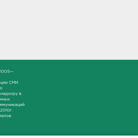
2005—
ации СМИ
но
надзору в
онных
оммуникаций
 2010г.
иалов