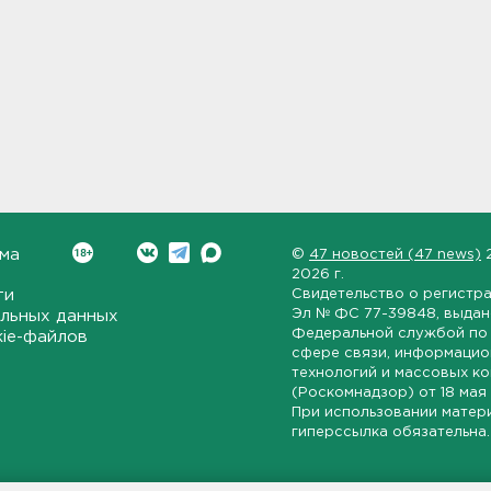
ма
©
47 новостей (47 news)
2026 г.
ти
Свидетельство о регистр
Эл № ФС 77-39848
, выда
льных данных
Федеральной службой по 
kie-файлов
сфере связи, информаци
технологий и массовых к
(Роскомнадзор) от
18 мая
При использовании матер
гиперссылка обязательна.