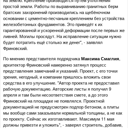
на землю. Крепление производится путём уплотнения
простой земли. Работы по выравниванию гранитных берм
братских захоронений производились на щебёночном
основании с цементно-песчаным креплением без устройства
железобетонных фундаментов. Это приведёт к их
гарантированной и ускоренной деформации после первых же
ливней. Могилы просядут. На исправление ситуации нужно
будет потратить ещё столько же денег", - заявлял
Фриновский.
По мнению представителя подрядчика
Максима Смаглия
,
архитектор Фриновский намеренно затянул процесс
представления замечаний и указаний. Проект, с его точки
зрения, негодный, и компании пришлось вложить свои
средства в его улучшение. "Автор проекта не предоставил
рабочую документацию. Авторские листы я получил 9
апреля и там были несоответствия смете, а до этого
Фриновский на площадке не появлялся. Проектной
документацией не предусмотрен подпор бетоном, а плиты
мы вообще сами заказывали нормальной толщины, а не как
по проекту. Сейчас их изготавливают. Максимум 11 мая
должны привезти и уложить", - заверял строитель, добавив,