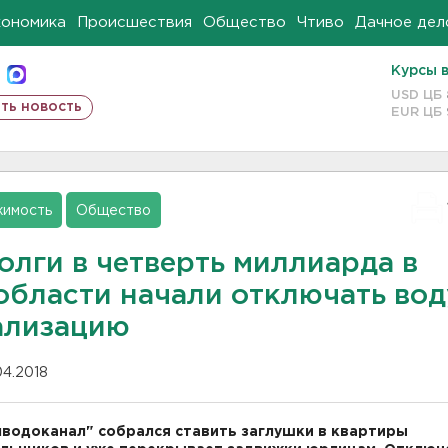
кономика
Происшествия
Общество
Чтиво
Дачное дел
Курсы 
USD ЦБ
ть новость
EUR ЦБ
имость
Общество
олги в четверть миллиарда в
области начали отключать вод
ализацию
04.2018
водоканал" собрался ставить заглушки в квартиры