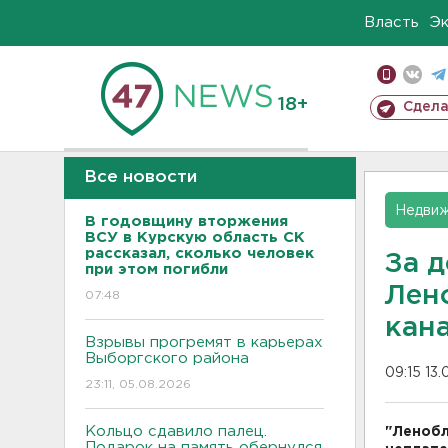
Власть
Э
18+
Сдела
Все новости
Недвиж
В годовщину вторжения
ВСУ в Курскую область СК
рассказал, сколько человек
За д
при этом погибли
Лен
07:48
кан
Взрывы прогремят в карьерах
Выборгского района
09:15 13.
23:11, 05.08.2026
Кольцо сдавило палец.
"Ленобл
Подарок на память обернулся