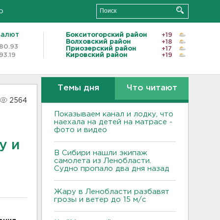
о
валют
Бокситогорский район
+19
Волховский район
+18
80.93
Приозерский район
+17
93.19
Кировский район
+19
Темы дня
Что читают
2564
Показываем канал и лодку, что
наехала на детей на матрасе -
фото и видео
у и
В Сибири нашли экипаж
самолета из Ленобласти.
Судно пропало два дня назад
Жару в Ленобласти разбавят
грозы и ветер до 15 м/с