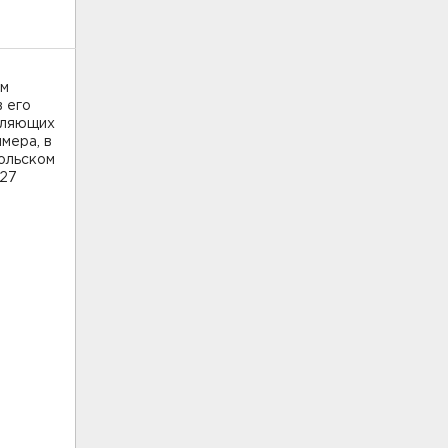
ым
 его
вляющих
мера, в
польском
227