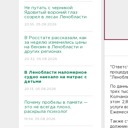
Не путать с черникой.
Ядовитый вороний глаз
созрел в лесах Ленобласти
20:55, 05.08.2026
В Росстате рассказали, как
за неделю изменились цены
на бензин в Ленобласти и
других регионах
20:32, 05.08.2026
"Ответст
В Ленобласти маломерное
процедур
судно наехало на матрас с
"Ленобл
детьми
По данн
20:13, 05.08.2026
трех тыс
Колчанов
этом 2,8
Почему пробелы в памяти —
это не всегда плохо,
услуги в
раскрыла психолог
Ежемесяч
19:54, 05.08.2026
Также ст
должнико