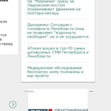
ения
На "Мурманке" сразу за
Ладожским мостом
ограничивают движение на
полтора месяца
ском
Дрозденко: Ситуация с
топливом в Ленобласти пока
не позволяет "вздохнуть
ется
свободно", но и не ухудшается
я
и перед
47news вошел в топ-10 самых
цитируемых СМИ Петербурга и
Ленобласти
Медицинские обследования
бесплатно: кому положены и
как пройти
РЕКЛАМА