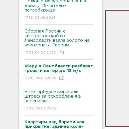
Полкило мефедрона нашли
дома у 25-летнего
петербуржца
17:53, 05.08.2026
Сборная России с
синхронисткой из
Ленобласти взяла золото на
чемпионате Европы
17:34, 05.08.2026
Жару в Ленобласти разбавят
грозы и ветер до 15 м/с
17:20, 05.08.2026
В Петербурге выписали
штраф за оскорбления в
переписке
17:02, 05.08.2026
Квартиры над барами как
прикрытие: админа колл-