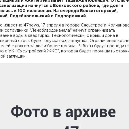
льщиков и уже перекрывает задвижки юрлицам. Отключ
канализации начнутся с Волховского района, где долги
ились к 100 миллионам. На очереди Бокситогорский,
кий, Лодейнопольский и Подпорожкий.
о известно 47news, 17 апреля в городе Сясьстрое и Колчанов
и сотрудники "Леноблводоканала" начнут ограничивать
вание воды в квартирах. Технологически, с крыши дома в
ционный стояк будет опускаться заглушка. Ограничение косн
елей с долгом за два и более месяца. Работы будут проводитс
но с УК "Сясьтройский ЖКС", которая будет прочищать стояк
ой заглушки.