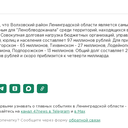
, что Волховский район Ленинградской области является сам
ым для "Леноблводоканала" среди территорий, находящихся в
 Совокупная долговая нагрузка бюджетных организаций, упра
, юрлиц и населения составляет 97 миллионов рублей. Для при
орском - 65 миллионов, Тихвинском - 27 миллионов, Лодейно
лиона, Подпорожском - 13 миллионов. Общий долг составляет 
в рублей и скоро приблизится к четверти миллиарда.
рвыми узнавать о главных событиях в Ленинградской области -
вайтесь на
канал 47news в Telegram
и
в Maх
 опечатку? Сообщите через форму
обратной связи
.