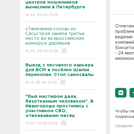
центров мошенников
вычислили в Петербурге
16:44, 05.08.2026
Отметим
«Танечкина сосна» из
проблемн
Сясьстроя заняла третье
ведении.
место во всероссийском
компаний
конкурсе деревьев
Бокситог
16:30, 05.08.2026
- 24 мил
миллионо
Выезд с песчаного карьера
для ВСМ в посёлке Шапки
перекопан. Стоп самосвалы
16:12, 05.08.2026
"Был мастером дела,
безотказным человеком". В
Ивангороде простились с
участником СВО,
Чтобы пе
отвоевавшим месяц
подписы
15:50, 05.08.2026
Увидели