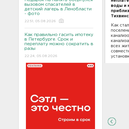
неплате
вызовом спасателей в
воды и 
детский лагерь в Ленобласти
приблиз
- фото
Тихвинс
22:51, 05.08.2026
Как стал
поселени
Как правильно гасить ипотеку
канализо
в Петербурге. Срок и
канализа
переплату можно сократить в
всех жит
разы
совмест
22:24, 05.08.2026
установк
РЕКЛАМА