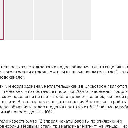
венность за использование водоснабжения в личных целях в 
ы ограничения стоков ложится на плечи неплательщика", - за
водоканале".
ым "Леноблводокана", неплательщиками в Сясьстрое являются
яч человек, что составляет порядка 20% от населения города
ском поселении не платят около трехсот человек, жителей п
 тысячи. Всего задолженность населения Волховского района
одоснабжения и водоотведения составляет 54,7 миллиона руб
ный прирост долга - 10%.
ало известно, что 12 апреля начаты работы по отключению
в-юрлиц. Первыми стали три магазина "Магнит" на улицах Пир