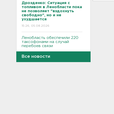
Дрозденко: Ситуация с
топливом в Ленобласти пока
не позволяет "вздохнуть
свободно", но и не
ухудшается
15:26, 05.08.2026
Ленобласть обеспечили 220
таксофонами на случай
перебоев связи
15:25, 05.08.2026
Все новости
Самая стильная из кабинета
Полтавченко - теперь в
Комарово. Ирина Бабюк
сыграла паузу
15:07, 05.08.2026
Леноблводоканал
предупредил жителей
Кингисеппа о работах с
отключением воды