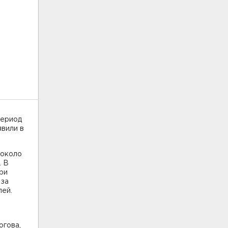
период
явили в
 около
. В
ри
 за
лей.
огова,