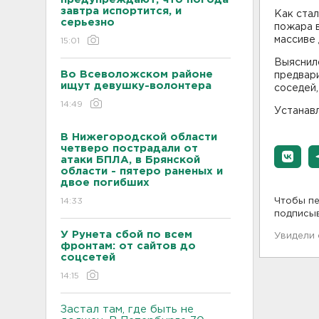
завтра испортится, и
Как стал
серьезно
пожара в
массиве 
15:01
Выяснил
Во Всеволожском районе
предвари
ищут девушку-волонтера
соседей,
14:49
Устанав
В Нижегородской области
четверо пострадали от
атаки БПЛА, в Брянской
области - пятеро раненых и
двое погибших
14:33
Чтобы пе
подписы
У Рунета сбой по всем
Увидели
фронтам: от сайтов до
соцсетей
14:15
Застал там, где быть не