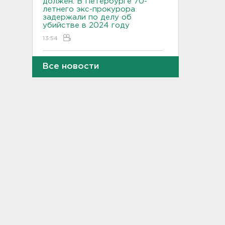
должен. В Петербурге 70-
летнего экс-прокурора
задержали по делу об
убийстве в 2024 году
13:54
В России разрешили выпуск
Все новости
и продажу марок бензина,
от которых отказывались с
2012 года
13:37
41 тысяча из 117: столько по
отдельной квоте прошли в
университеты участники
СВО и их дети
13:19
В Вистино обновляют 10
километров водопровода
13:00