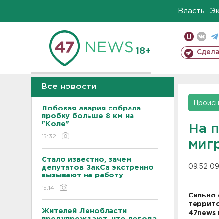
Власть
Э
18+
Сдела
Все новости
Проис
Лобовая авария собрала
пробку больше 8 км на
"Коле"
На 
15:32
миг
Стало известно, зачем
09:52 09
депутатов ЗакСа экстренно
вызывают на работу
15:14
Сильно 
террито
Жителей Ленобласти
47news 
предупреждают, что погода