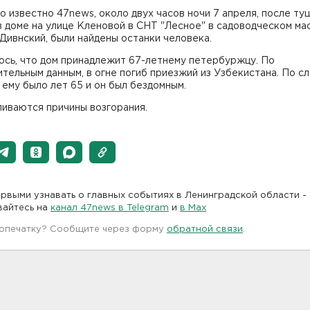
о известно 47news, около двух часов ночи 7 апреля, после ту
 доме на улице Кленовой в СНТ "Лесное" в садоводческом ма
Дивнский, были найдены останки человека.
ось, что дом принадлежит 67-летнему петербуржцу. По
тельным данным, в огне погиб приезжий из Узбекистана. По с
 ему было лет 65 и он был бездомным.
ливаются причины возгорания.
рвыми узнавать о главных событиях в Ленинградской области -
вайтесь на
канал 47news в Telegram
и
в Maх
 опечатку? Сообщите через форму
обратной связи
.