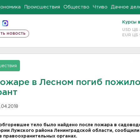
кономика
Происшествия
Общество
Чтиво
Дачное дел
Курсы 
USD ЦБ
ть новость
EUR ЦБ
шествия
пожаре в Лесном погиб пожил
рант
.04.2018
обгоревшее тело было найдено после пожара в садовод
рии Лужского района Ленинградской области, сообщили
в правоохранительных органах.