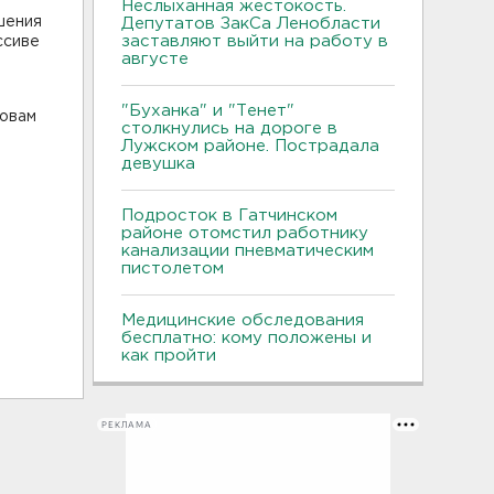
Неслыханная жестокость.
шения
Депутатов ЗакСа Ленобласти
заставляют выйти на работу в
ссиве
августе
"Буханка" и "Тенет"
ловам
столкнулись на дороге в
Лужском районе. Пострадала
девушка
Подросток в Гатчинском
районе отомстил работнику
канализации пневматическим
пистолетом
Медицинские обследования
бесплатно: кому положены и
как пройти
РЕКЛАМА