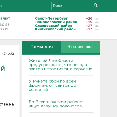
о
валют
Санкт-Петербург
+26
Ломоносовский район
+25
80.93
Сланцевский район
+27
93.19
Кингисеппский район
+27
Темы дня
Что читают
532
Жителей Ленобласти
предупреждают, что погода
ой
завтра испортится, и серьезно
У Рунета сбой по всем
фронтам: от сайтов до
соцсетей
Во Всеволожском районе
стве на
ищут девушку-волонтера