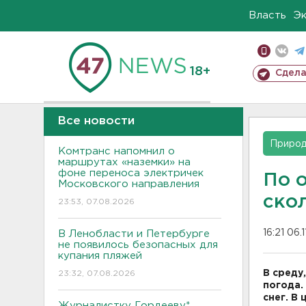
Власть
Э
18+
Сдела
Все новости
Приро
Комтранс напомнил о
маршрутах «наземки» на
фоне переноса электричек
По о
Московского направления
ско
23:53, 07.08.2026
16:21 06.
В Ленобласти и Петербурге
не появилось безопасных для
купания пляжей
В среду
23:32, 07.08.2026
погода.
снег. В
Журналистку Гордееву*