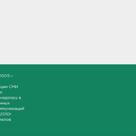
2005—
ации СМИ
но
надзору в
онных
оммуникаций
 2010г.
иалов