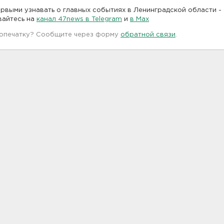
рвыми узнавать о главных событиях в Ленинградской области -
вайтесь на
канал 47news в Telegram
и
в Maх
 опечатку? Сообщите через форму
обратной связи
.