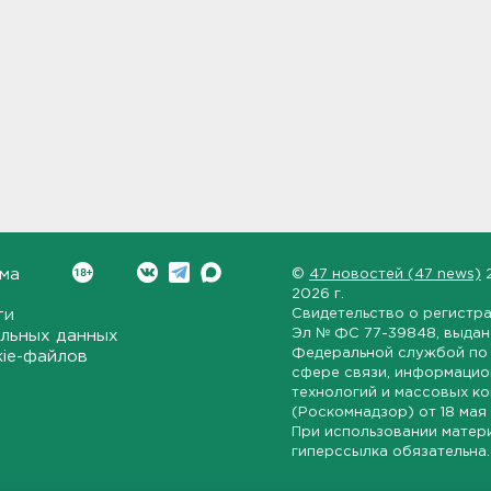
ма
©
47 новостей (47 news)
2026 г.
ти
Свидетельство о регистр
Эл № ФС 77-39848
, выда
льных данных
Федеральной службой по 
kie-файлов
сфере связи, информаци
технологий и массовых к
(Роскомнадзор) от
18 мая
При использовании матер
гиперссылка обязательна.