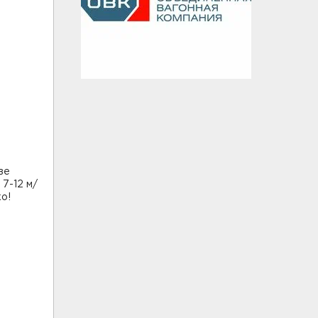
ве
 7-12 м/
о!