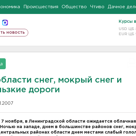
кономика
Происшествия
Общество
Чтиво
Дачное дел
Курсы 
USD ЦБ
ть новость
EUR ЦБ
да
бласти снег, мокрый снег и
льзкие дороги
11.2007
, 7 ноября, в Ленинградской области ожидается облачная
 Ночью на западе, днем в большинстве районов снег, мо
 центральных районах области днем местами слабый голо