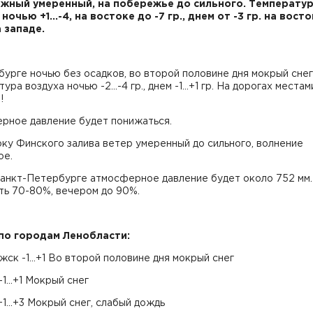
жный умеренный, на побережье до сильного. Температу
ночью +1...-4, на востоке до -7 гр., днем от -3 гр. на вост
а западе.
урге ночью без осадков, во второй половине дня мокрый снег
ра воздуха ночью -2...-4 гр., днем -1...+1 гр. На дорогах местам
!
рное давление будет понижаться.
ку Финского залива ветер умеренный до сильного, волнение
ое.
анкт-Петербурге атмосферное давление будет около 752 мм. р
ть 70-80%, вечером до 90%.
по городам Ленобласти:
ск -1...+1 Во второй половине дня мокрый снег
-1...+1 Мокрый снег
1...+3 Мокрый снег, слабый дождь