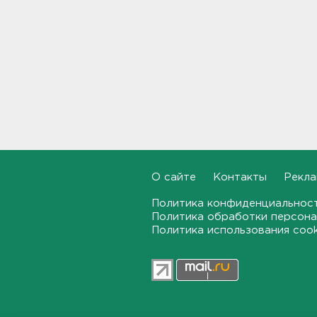
долетели до Ирландии
19:17, 07.08.2026
Больше десятка человек
утонули в Ленобласти за
июль
18:58, 07.08.2026
Задерживаются "Сапсаны" из
Москвы в Петербург
18:37, 07.08.2026
О сайте
Контакты
Рекла
Мобильный медпункт приедет
Политика конфиденциальнос
проверять здоровье жителей
Политика обработки персона
Соснового Бора
Политика использования coo
18:18, 07.08.2026
Врач дала рекомендации для
родителей с детьми - как
пережить жару
17:59, 07.08.2026