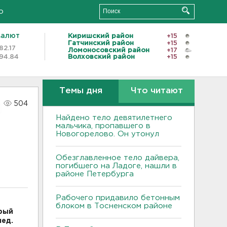
о
валют
Киришский район
+15
Гатчинский район
+15
82.17
Ломоносовский район
+17
94.84
Волховский район
+15
Темы дня
Что читают
504
Найдено тело девятилетнего
мальчика, пропавшего в
Новогорелово. Он утонул
Обезглавленное тело дайвера,
погибшего на Ладоге, нашли в
районе Петербурга
Рабочего придавило бетонным
блоком в Тосненском районе
крый
лед.