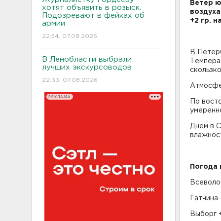
Ветер ю
хотят объявить в розыск.
воздуха 
Подозревают в фейках об
+2 гр. н
армии
22:54, 07.08.2026
В Петерб
В Ленобласти выбрали
Температу
лучших экскурсоводов
скользко
22:33, 07.08.2026
Атмосфе
РЕКЛАМА
По восто
умеренн
Днем в С
влажнос
Погода 
Всеволож
Гатчина 
Выборг +