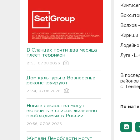
Кингисеп
Бокситог
Волхов -
Кириши -
Лодейное
В Сланцах почти два месяца
тлеет террикон
Луга -1..
21:55, 07.08.2026
В послед
Дом культуры в Вознесенье
районов 
реконструируют
с. Темпе
21:34, 07.08.2026
Новые лекарства могут
По мате
включить в список жизненно
необходимых в России
20:56, 07.08.2026
Жители Ленобласти могут