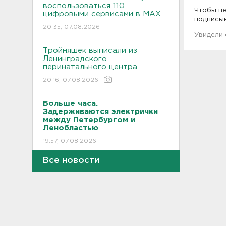
воспользоваться 110
Чтобы пе
цифровыми сервисами в МАХ
подписы
20:35, 07.08.2026
Увидели
Тройняшек выписали из
Ленинградского
перинатального центра
20:16, 07.08.2026
Больше часа.
Задерживаются электрички
между Петербургом и
Ленобластью
19:57, 07.08.2026
Все новости
В Гатчине два
спецтранспорта не поделили
дорогу
19:36, 07.08.2026
Медведи Бу и Тяпа из «Дома
тигра» в Ленобласти