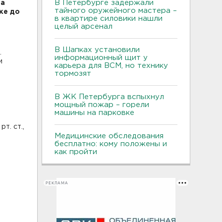
В Петербурге задержали
ра
тайного оружейного мастера –
оке до
в квартире силовики нашли
целый арсенал
В Шапках установили
.
информационный щит у
и
карьера для ВСМ, но технику
тормозят
В ЖК Петербурга вспыхнул
мощный пожар – горели
машины на парковке
т. ст.,
Медицинские обследования
бесплатно: кому положены и
как пройти
РЕКЛАМА