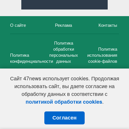
О сайте
Реклама
Контакты
Политика
обработки
Политика
Политика
персональных
использования
конфиденциальности
данных
cookie-файлов
Сайт 47news использует cookies. Продолжая
использовать сайт, вы даете согласие на
©
47 новостей (47 news)
2005 — 2026 г.
обработку данных в соответствии с
Свидетельство о регистрации СМИ Эл № ФС 77-39848, выдано
Федеральной службой по надзору в сфере связи,
.
политикой обработки cookies
информационных технологий и массовых коммуникаций
(Роскомнадзор) от 18 мая 2010г.
Согласен