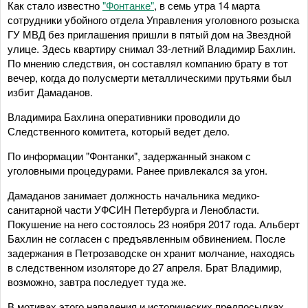
Как стало известно
"Фонтанке"
, в семь утра 14 марта
сотрудники убойного отдела Управления уголовного розыска
ГУ МВД без приглашения пришли в пятый дом на Звездной
улице. Здесь квартиру снимал 33-летний Владимир Бахлин.
По мнению следствия, он составлял компанию брату в тот
вечер, когда до полусмерти металлическими прутьями был
избит Дамаданов.
Владимира Бахлина оперативники проводили до
Следственного комитета, который ведет дело.
По информации "Фонтанки", задержанный знаком с
уголовными процедурами. Ранее привлекался за угон.
Дамаданов занимает должность начальника медико-
санитарной части УФСИН Петербурга и Ленобласти.
Покушение на него состоялось 23 ноября 2017 года. Альберт
Бахлин не согласен с предъявленным обвинением. После
задержания в Петрозаводске он хранит молчание, находясь
в следственном изоляторе до 27 апреля. Брат Владимир,
возможно, завтра последует туда же.
В мотивах этого нападения и исторических предпосылках