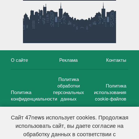
О сайте
Реклама
Контакты
Политика
обработки
Политика
Политика
персональных
использования
конфиденциальности
данных
cookie-файлов
Сайт 47news использует cookies. Продолжая
использовать сайт, вы даете согласие на
©
47 новостей (47 news)
2005 — 2026 г.
обработку данных в соответствии с
Свидетельство о регистрации СМИ Эл № ФС 77-39848, выдано