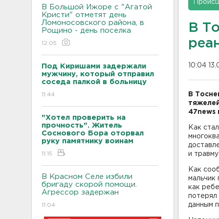
Проис
В Большой Ижоре с "Агатой
Кристи" отметят день
Ломоносовского района, в
В Т
Рощино - день поселка
реа
12:05
10:04 13.
Под Киришами задержали
мужчину, который отправил
соседа палкой в больницу
В Тосне
11:44
тяжелей
47news 
"Хотел проверить на
прочность". Житель
Как стал
Соснового Бора оторвал
многоква
руку памятнику воинам
доставле
11:15
и травму
Как соо
В Красном Селе избили
мальчик 
бригаду скорой помощи.
как ребе
Агрессор задержан
потерял 
данным п
11:04