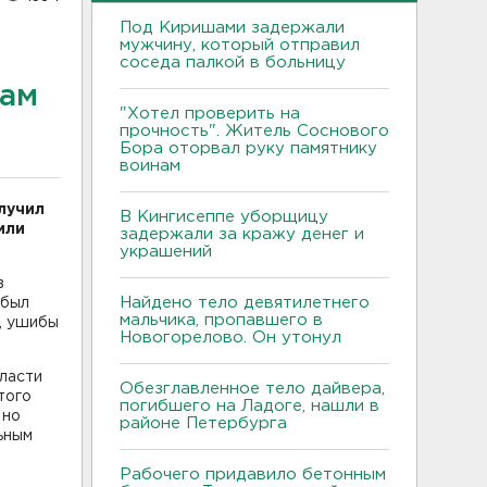
Под Киришами задержали
мужчину, который отправил
соседа палкой в больницу
лам
"Хотел проверить на
прочность". Житель Соснового
Бора оторвал руку памятнику
воинам
лучил
В Кингисеппе уборщицу
или
задержали за кражу денег и
украшений
в
Найдено тело девятилетнего
 был
мальчика, пропавшего в
, ушибы
Новогорелово. Он утонул
ласти
Обезглавленное тело дайвера,
того
погибшего на Ладоге, нашли в
 но
районе Петербурга
ьным
Рабочего придавило бетонным