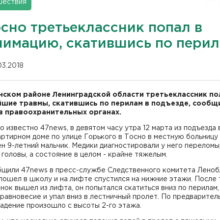
шествия
осно третьеклассник попал в
нимацию, скатившись по пери
03.2018
нском районе Ленинградской области третьеклассник по
шие травмы, скатившись по перилам в подъезде, сообщ
в правоохранительных органах.
о известно 47news, в девятом часу утра 12 марта из подъезда 
ртирном доме по улице Горького в Тосно в местную больницу
н 9-летний мальчик. Медики диагностировали у него переломы
 головы, а состояние в целом - крайне тяжелым.
бщили 47news в пресс-службе Следственного комитета Леноб
пошел в школу и на лифте спустился на нижние этажи. После 
нок вышел из лифта, он попытался скатиться вниз по перилам,
равновесие и упал вниз в лестничный пролет. По предварител
адение произошло с высоты 2-го этажа.