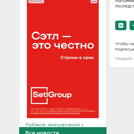
Напомним
РЕКЛАМА
последс
Чтобы пе
подписы
Увидели
Рыбаков эвакуировали с
Ладожского озера у Назии
Все новости