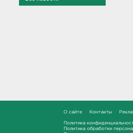
10:37
В Кингисеппе уборщицу
задержали за кражу денег и
украшений
10:17
Инспекторы проверят
водителей на трезвость в
Петербурге и Ленобласти
09:54
Почти 400 за ночь, почти 90 -
за утро - беспилотники
атакуют регионы России
09:23
Комтранс напомнил о
О сайте
Контакты
Рекла
маршрутах «наземки» на
фоне переноса электричек
Политика конфиденциальнос
Московского направления
Политика обработки персона
23:53, 07.08.2026