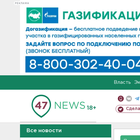
РЕКЛАМА
Власть
Э
18+
Сдела
Все новости