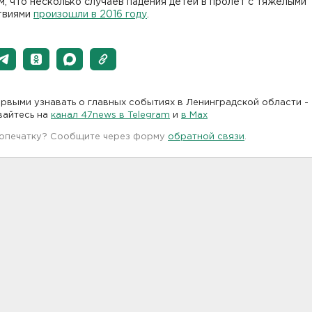
, что несколько случаев падения детей в пролет с тяжелыми
твиями
произошли в 2016 году
.
рвыми узнавать о главных событиях в Ленинградской области -
вайтесь на
канал 47news в Telegram
и
в Maх
 опечатку? Сообщите через форму
обратной связи
.