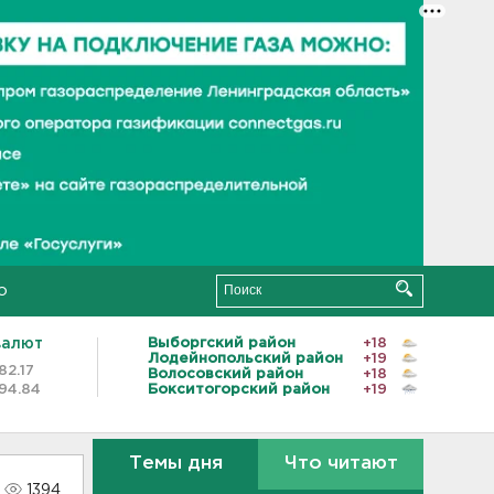
о
валют
Выборгский район
+18
Лодейнопольский район
+19
82.17
Волосовский район
+18
94.84
Бокситогорский район
+19
Темы дня
Что читают
1394