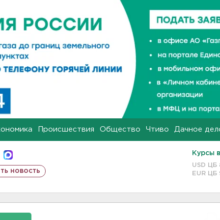
кономика
Происшествия
Общество
Чтиво
Дачное дел
Курсы 
USD ЦБ
ть новость
EUR ЦБ