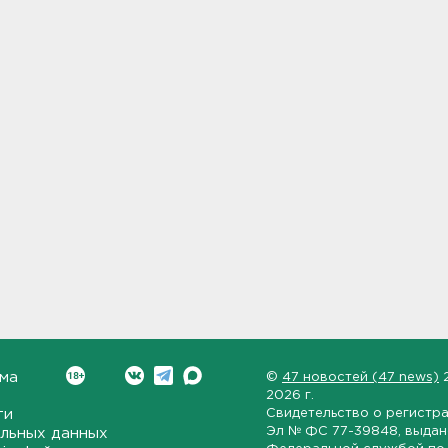
ма
©
47 новостей (47 news)
2026 г.
ти
Свидетельство о регистр
Эл № ФС 77-39848
, выда
льных данных