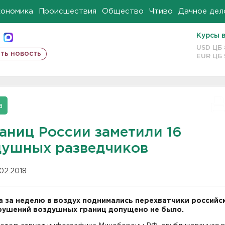
кономика
Происшествия
Общество
Чтиво
Дачное дел
Курсы 
USD ЦБ
ть новость
EUR ЦБ
а
аниц России заметили 16
душных разведчиков
.02.2018
а за неделю в воздух поднимались перехватчики российс
рушений воздушных границ допущено не было.