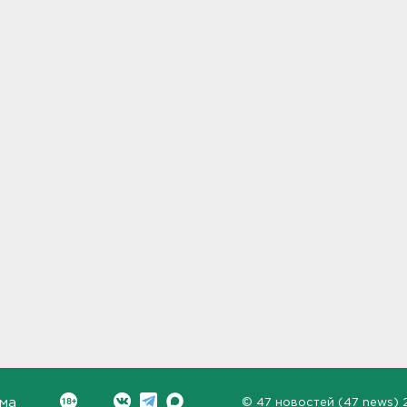
ма
©
47 новостей (47 news)