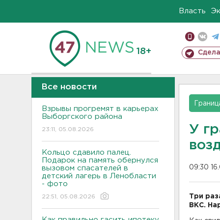
Власть
Э
18+
Сдела
Все новости
Границ
Взрывы прогремят в карьерах
Выборгского района
У гр
23:11, 05.08.2026
воз
Кольцо сдавило палец.
Подарок на память обернулся
09:30 16
вызовом спасателей в
детский лагерь в Ленобласти
- фото
Три раз
22:51, 05.08.2026
ВКС. На
Как правильно гасить ипотеку