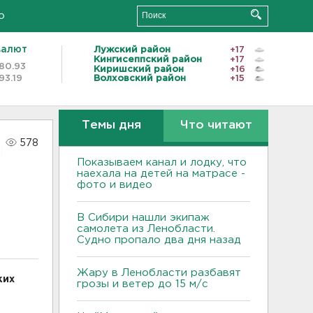
о
валют
Лужский район
+17
Кингисеппский район
+17
80.93
Киришский район
+16
93.19
Волховский район
+15
Темы дня
Что читают
578
Показываем канал и лодку, что
наехала на детей на матрасе -
фото и видео
В Сибири нашли экипаж
самолета из Ленобласти.
Судно пропало два дня назад
Жару в Ленобласти разбавят
ких
грозы и ветер до 15 м/с