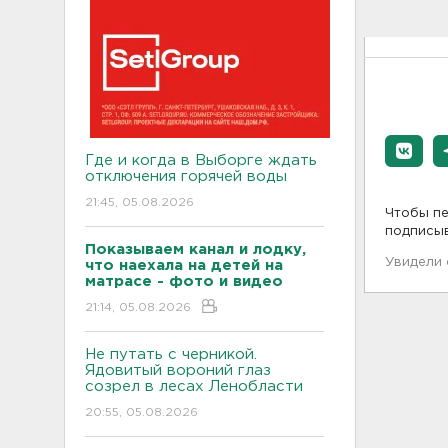
Где и когда в Выборге ждать
отключения горячей воды
21:45, 05.08.2026
Чтобы пе
подписы
Показываем канал и лодку,
Увидели
что наехала на детей на
матрасе - фото и видео
21:14, 05.08.2026
Не путать с черникой.
Ядовитый вороний глаз
созрел в лесах Ленобласти
20:55, 05.08.2026