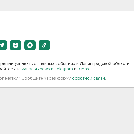
рвыми узнавать о главных событиях в Ленинградской области -
вайтесь на
канал 47news в Telegram
и
в Maх
 опечатку? Сообщите через форму
обратной связи
.