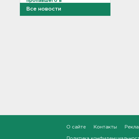
пропавшего в
Новогорелово. Он утонул
Все новости
16:41
Бывшего директора Popcorn
Books приговорили к 4 годам
условно
16:16
Выходные в Ленобласти
порадуют теплом. Но
местами будет дождливо и
ветрено
16:02
В магазин — с арматурой. В
Шушарах дама добывала
товар не голыми руками
15:58
О сайте
Контакты
Рекла
Товары Wildberries будут
храниться и на партнерских
Политика конфиденциальнос