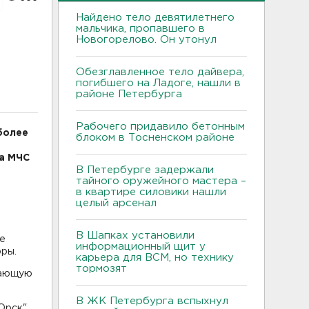
Найдено тело девятилетнего
мальчика, пропавшего в
Новогорелово. Он утонул
Обезглавленное тело дайвера,
погибшего на Ладоге, нашли в
районе Петербурга
Рабочего придавило бетонным
более
блоком в Тосненском районе
а МЧС
В Петербурге задержали
тайного оружейного мастера –
в квартире силовики нашли
целый арсенал
В Шапках установили
ке
информационный щит у
оры.
карьера для ВСМ, но технику
тормозят
шающую
В ЖК Петербурга вспыхнул
Орск",