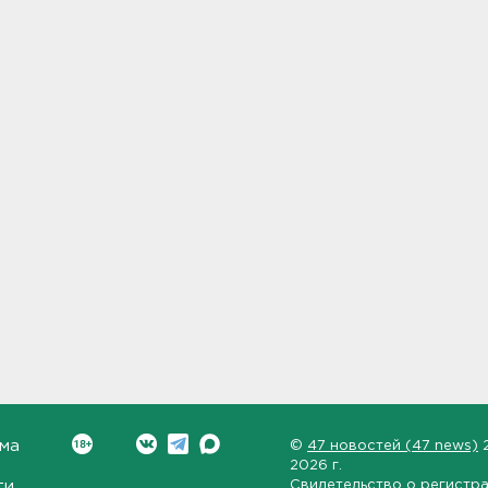
ма
©
47 новостей (47 news)
2026 г.
ти
Свидетельство о регистр