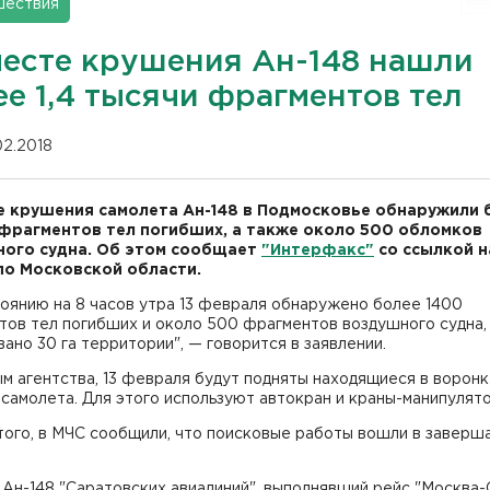
шествия
месте крушения Ан-148 нашли
е 1,4 тысячи фрагментов тел
02.2018
е крушения самолета Ан-148 в Подмосковье обнаружили 
. фрагментов тел погибших, а также около 500 обломков
ого судна. Об этом сообщает
"Интерфакс"
со ссылкой н
по Московской области.
оянию на 8 часов утра 13 февраля обнаружено более 1400
тов тел погибших и около 500 фрагментов воздушного судна,
ано 30 га территории", — говорится в заявлении.
м агентства, 13 февраля будут подняты находящиеся в ворон
самолета. Для этого используют автокран и краны-манипулят
того, в МЧС сообщили, что поисковые работы вошли в завер
Ан-148 "Саратовских авиалиний", выполнявший рейс "Москва-