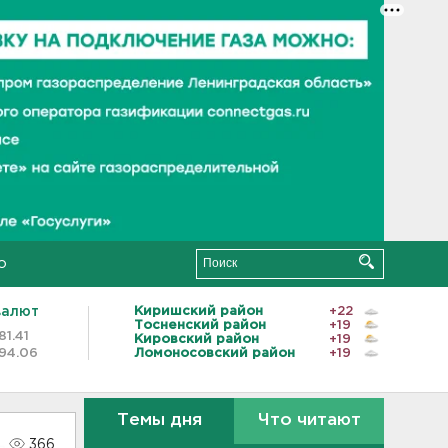
о
валют
Киришский район
+22
Тосненский район
+19
81.41
Кировский район
+19
94.06
Ломоносовский район
+19
Темы дня
Что читают
366