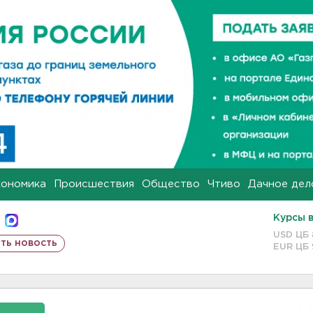
кономика
Происшествия
Общество
Чтиво
Дачное дел
Курсы 
USD ЦБ
ть новость
EUR ЦБ