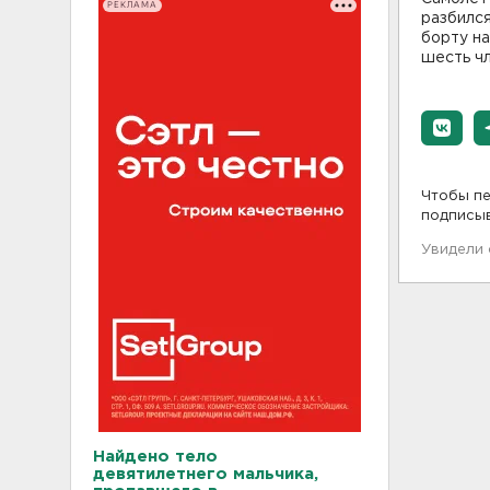
РЕКЛАМА
разбился
борту на
шесть чл
Чтобы пе
подписы
Увидели
Найдено тело
девятилетнего мальчика,