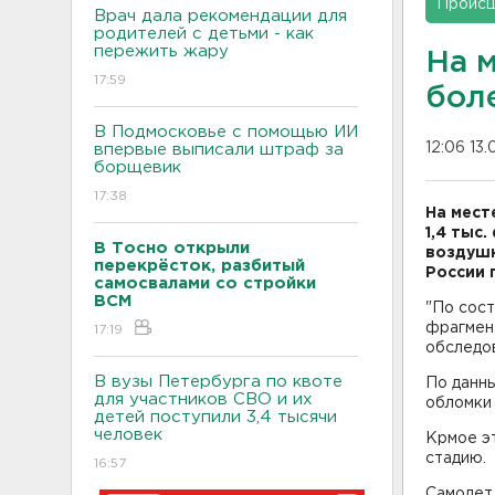
Проис
Врач дала рекомендации для
родителей с детьми - как
пережить жару
На 
17:59
боле
В Подмосковье с помощью ИИ
12:06 13.
впервые выписали штраф за
борщевик
17:38
На мест
1,4 тыс
В Тосно открыли
воздушн
перекрёсток, разбитый
России 
самосвалами со стройки
ВСМ
"По сост
фрагмен
17:19
обследов
В вузы Петербурга по квоте
По данны
для участников СВО и их
обломки 
детей поступили 3,4 тысячи
человек
Крмое э
стадию.
16:57
Самолет 