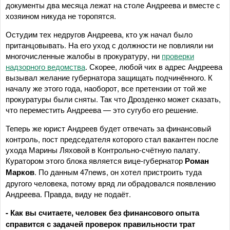
документы два месяца лежат на столе Андреева и вместе с
хозяином никуда не торопятся.
Остудим тех недругов Андреева, кто уж начал было
пританцовывать. На его уход с должности не повлияли ни
многочисленные жалобы в прокуратуру, ни
проверки
надзорного ведомства
. Скорее, любой чих в адрес Андреева
вызывал желание губернатора защищать подчинённого. К
началу же этого года, наоборот, все претензии от той же
прокуратуры были сняты. Так что Дрозденко может сказать,
что переместить Андреева — это сугубо его решение.
Теперь же юрист Андреев будет отвечать за финансовый
контроль, пост председателя которого стал вакантен после
ухода Марины Ляховой в Контрольно-счётную палату.
Куратором этого блока является вице-губернатор
Роман
Марков
. По данным 47news, он хотел пристроить туда
другого человека, потому вряд ли обрадовался появлению
Андреева. Правда, виду не подаёт.
- Как вы считаете, человек без финансового опыта
справится с задачей проверок правильности трат