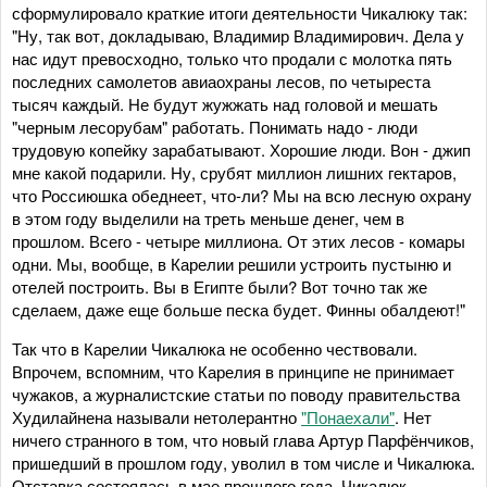
сформулировало краткие итоги деятельности Чикалюку так:
"Ну, так вот, докладываю, Владимир Владимирович. Дела у
нас идут превосходно, только что продали с молотка пять
последних самолетов авиаохраны лесов, по четыреста
тысяч каждый. Не будут жужжать над головой и мешать
"черным лесорубам" работать. Понимать надо - люди
трудовую копейку зарабатывают. Хорошие люди. Вон - джип
мне какой подарили. Ну, срубят миллион лишних гектаров,
что Россиюшка обеднеет, что-ли? Мы на всю лесную охрану
в этом году выделили на треть меньше денег, чем в
прошлом. Всего - четыре миллиона. От этих лесов - комары
одни. Мы, вообще, в Карелии решили устроить пустыню и
отелей построить. Вы в Египте были? Вот точно так же
сделаем, даже еще больше песка будет. Финны обалдеют!"
Так что в Карелии Чикалюка не особенно чествовали.
Впрочем, вспомним, что Карелия в принципе не принимает
чужаков, а журналистские статьи по поводу правительства
Худилайнена называли нетолерантно
"Понаехали"
. Нет
ничего странного в том, что новый глава Артур Парфёнчиков,
пришедший в прошлом году, уволил в том числе и Чикалюка.
Отставка состоялась в мае прошлого года, Чикалюк