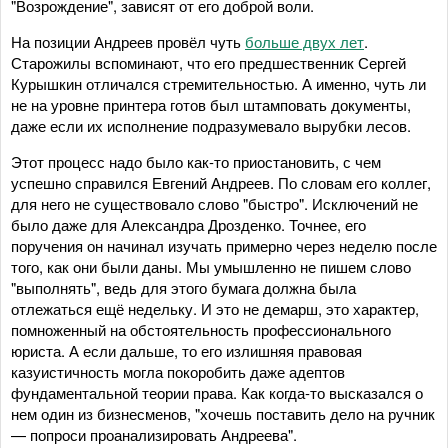
"Возрождение", зависят от его доброй воли.
На позиции Андреев провёл чуть
больше двух лет
.
Старожилы вспоминают, что его предшественник Сергей
Курышкин отличался стремительностью. А именно, чуть ли
не на уровне принтера готов был штамповать документы,
даже если их исполнение подразумевало вырубки лесов.
Этот процесс надо было как-то приостановить, с чем
успешно справился Евгений Андреев. По словам его коллег,
для него не существовало слово "быстро". Исключений не
было даже для Александра Дрозденко. Точнее, его
поручения он начинал изучать примерно через неделю после
того, как они были даны. Мы умышленно не пишем слово
"выполнять", ведь для этого бумага должна была
отлежаться ещё недельку. И это не демарш, это характер,
помноженный на обстоятельность профессионального
юриста. А если дальше, то его излишняя правовая
казуистичность могла покоробить даже адептов
фундаментальной теории права. Как когда-то высказался о
нем один из бизнесменов, "хочешь поставить дело на ручник
— попроси проанализировать Андреева".