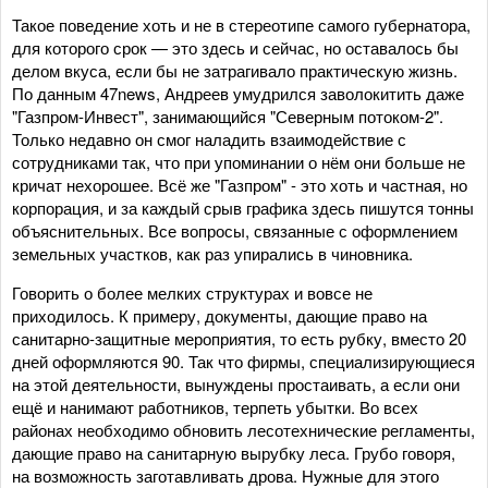
Такое поведение хоть и не в стереотипе самого губернатора,
для которого срок — это здесь и сейчас, но оставалось бы
делом вкуса, если бы не затрагивало практическую жизнь.
По данным 47news, Андреев умудрился заволокитить даже
"Газпром-Инвест", занимающийся "Северным потоком-2".
Только недавно он смог наладить взаимодействие с
сотрудниками так, что при упоминании о нём они больше не
кричат нехорошее. Всё же "Газпром" - это хоть и частная, но
корпорация, и за каждый срыв графика здесь пишутся тонны
объяснительных. Все вопросы, связанные с оформлением
земельных участков, как раз упирались в чиновника.
Говорить о более мелких структурах и вовсе не
приходилось. К примеру, документы, дающие право на
санитарно-защитные мероприятия, то есть рубку, вместо 20
дней оформляются 90. Так что фирмы, специализирующиеся
на этой деятельности, вынуждены простаивать, а если они
ещё и нанимают работников, терпеть убытки. Во всех
районах необходимо обновить лесотехнические регламенты,
дающие право на санитарную вырубку леса. Грубо говоря,
на возможность заготавливать дрова. Нужные для этого