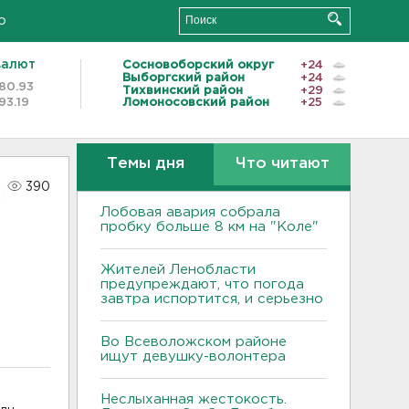
о
валют
Сосновоборский округ
+24
Выборгский район
+24
80.93
Тихвинский район
+29
93.19
Ломоносовский район
+25
Темы дня
Что читают
390
Лобовая авария собрала
пробку больше 8 км на "Коле"
Жителей Ленобласти
предупреждают, что погода
завтра испортится, и серьезно
Во Всеволожском районе
ищут девушку-волонтера
Неслыханная жестокость.