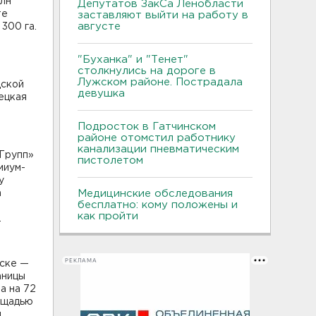
млн
Депутатов ЗакСа Ленобласти
те
заставляют выйти на работу в
августе
300 га.
"Буханка" и "Тенет"
столкнулись на дороге в
Лужском районе. Пострадала
дской
девушка
ецкая
Подросток в Гатчинском
районе отомстил работнику
канализации пневматическим
 Групп»
пистолетом
миум-
у
а
Медицинские обследования
бесплатно: кому положены и
как пройти
.
РЕКЛАМА
жске —
аницы
а на 72
ощадью
,