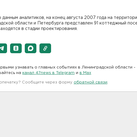
о данным аналитиков, на конец августа 2007 года на территор
дской области и Петербурга представлен 91 коттеджный посе
аходятся в стадии проектирования.
рвыми узнавать о главных событиях в Ленинградской области -
вайтесь на
канал 47news в Telegram
и
в Maх
 опечатку? Сообщите через форму
обратной связи
.