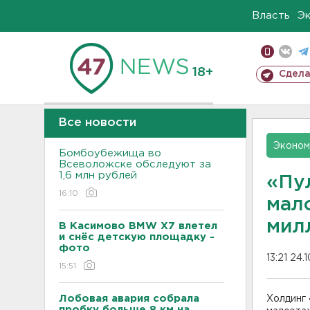
Власть
Э
18+
Сдела
Все новости
Эконом
Бомбоубежища во
Всеволожске обследуют за
1,6 млн рублей
«Пу
16:10
мал
мил
В Касимово BMW X7 влетел
и снёс детскую площадку -
фото
13:21 24.
15:51
Лобовая авария собрала
Холдинг 
пробку больше 8 км на