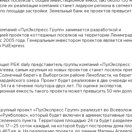
жных поселков с общей инвестиционной емкостью около 150 
сле их реализации компания станет лидером региона в сегмен
по площади застройки. Земельный банк ее проектов превысит 
компаний «ПулЭкспресс Групп» занимается разработкой и
цией проектов коттеджных поселков на территории Ленингра
с 2005 года. Генеральным инвестором проектов является нем
 PulExpress.
щил РБК daily представитель группы компаний «ПулЭкспресс
геева, самым крупным из новых проектов станет поселок пре
Солнечный берег» в Выборгском районе Ленобласти, на берег
ардейского озера. Проект будет реализован в две очереди н
54 га в течение полутора-двух лет. По оценке экспертов,
ионная емкость такого проекта может превысить 50 млн долл
крупный проект «Пул­Экспресс Групп» реализует во Всеволо
 «Румболово», который будет включен в административные гр
селенного пункта. Территория площадью 24 га будет разделен
по 17—25 соток каждый, на которой будут построены дома пл
о 463 кв. м. На реализацию проекта, по данным Марины Агеевой