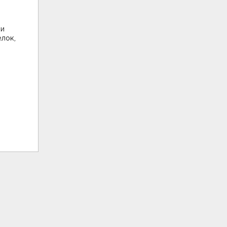
ии
лок,