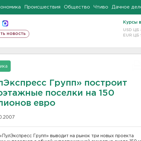
кономика
Происшествия
Общество
Чтиво
Дачное дел
Курсы 
USD ЦБ
ть новость
EUR ЦБ
ика
лЭкспресс Групп» построит
оэтажные поселки на 150
лионов евро
10.2007
«ПулЭкспресс Групп» выводит на рынок три новых проекта