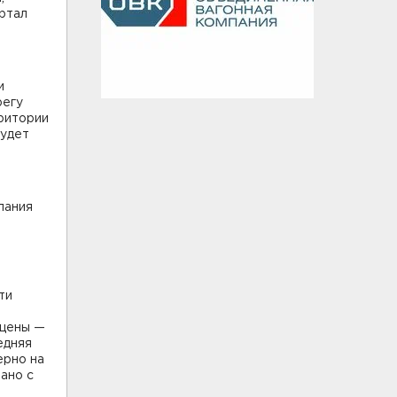
артал
и
регу
ритории
будет
пания
ти
 цены —
едняя
ерно на
ано с