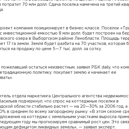
 потратит 70 млн долл. Сдача поселка намечена на третий кв
а.
роект компания позиционирует в бизнес-классе. Поселок «Тр
с инвестиционной емкостью 8 млн долл. будет построен на бе
вского озера в Выборгском районе Ленобласти. Площадь тер
ет 17 га земли. Земля будет разбита на 70 участков, которая 
ться на продажу по цене 5—7 тыс. долл. за сотку.
 пожелавший остаться неизвестным, заявил РБК daily, что ком
етрадиционную политику: покупает землю и начинает ее
вать».
итель отдела маркетинга Центрального агентства недвижимос
асильев подчеркнул, что спрос на коттеджные поселки в
дской области стабильно растет — на 20—30% за 2006 год, а
% в среднем по всему загородному рынку. «В этом сезоне ср
едложения на коттеджи с земельными участками выросла прим
ледующем году мы прогнозируем сравнимый рост цен. Это связ
ающим дефицитом ликвидных земель», — заявил эксперт.