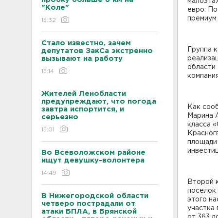
малоэта
"Коле"
евро. По
премиум 
15:32
Стало известно, зачем
Группа 
депутатов ЗакСа экстренно
вызывают на работу
реализа
области 
15:14
компания
Жителей Ленобласти
предупреждают, что погода
Как сооб
завтра испортится, и
Марина А
серьезно
класса «
15:01
Красногв
площади 
инвестиц
Во Всеволожском районе
ищут девушку-волонтера
14:49
Второй 
поселок
В Нижегородской области
этого на
четверо пострадали от
участка 
атаки БПЛА, в Брянской
от 363 д