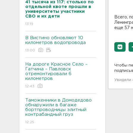
41 тысяча из 117: столько по
отдельной квоте прошли в
университеты участники
СВО и их дети
Всего, п
Ленингра
13:19
еще 57 н
В Вистино обновляют 10
километров водопровода
13:00
На дороге Красное Село –
Чтобы пе
Гатчина – Павловск
подписы
отремонтировали 6
километров
Увидели
12:43
Таможенники в Домодедово
обнаружили в багаже
бортпроводницы элитный
контрабандный груз
12:25