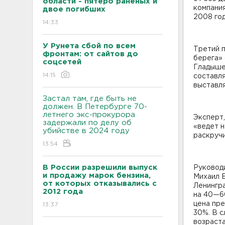
области - пятеро раненых и
компания
двое погибших
2008 год
14:33
У Рунета сбой по всем
Третий п
фронтам: от сайтов до
берега» 
соцсетей
Гладыше
14:15
составля
выставля
Застал там, где быть не
должен. В Петербурге 70-
летнего экс-прокурора
Эксперт,
задержали по делу об
«ведет н
убийстве в 2024 году
раскручи
13:54
В России разрешили выпуск
Руковод
и продажу марок бензина,
Михаил В
от которых отказывались с
Ленингра
2012 года
на 40—60
цена пр
13:37
30%. В с
возраст