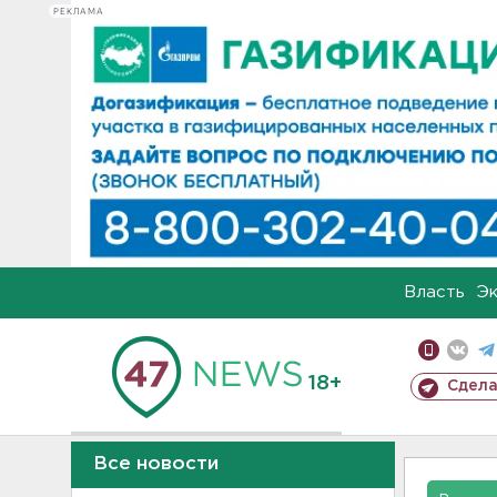
РЕКЛАМА
Власть
Э
18+
Сдела
Все новости