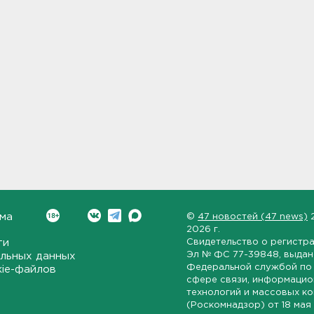
ма
©
47 новостей (47 news)
2026 г.
ти
Свидетельство о регистр
Эл № ФС 77-39848
, выда
льных данных
Федеральной службой по 
kie-файлов
сфере связи, информаци
технологий и массовых к
(Роскомнадзор) от
18 мая