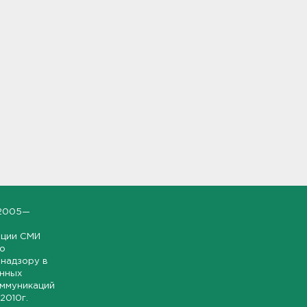
2005—
ации СМИ
но
надзору в
онных
оммуникаций
 2010г.