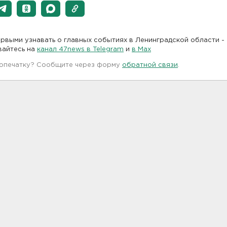
рвыми узнавать о главных событиях в Ленинградской области -
вайтесь на
канал 47news в Telegram
и
в Maх
 опечатку? Сообщите через форму
обратной связи
.