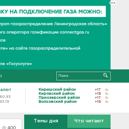
о
валют
Киришский район
+17
Кировский район
+18
80.93
Приозерский район
+17
93.19
Волховский район
+16
Темы дня
Что читают
400