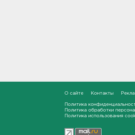
Показываем канал и лодку,
что наехала на детей на
матрасе - фото и видео
21:14, 05.08.2026
Не путать с черникой.
Ядовитый вороний глаз
созрел в лесах Ленобласти
20:55, 05.08.2026
В Росстате рассказали, как
за неделю изменились цены
на бензин в Ленобласти и
других регионах
О сайте
Контакты
Рекла
20:32, 05.08.2026
Политика конфиденциальнос
Политика обработки персона
В Ленобласти маломерное
Политика использования coo
судно наехало на матрас с
детьми
20:13, 05.08.2026