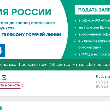
кономика
Происшествия
Общество
Чтиво
Дачное дел
Курсы 
USD ЦБ
ть новость
EUR ЦБ