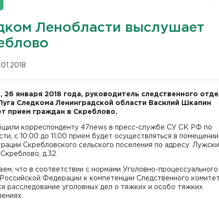
дком Ленобласти выслушает
еблово
.01.2018
, 26 января 2018 года, руководитель следственного отде
Луга Следкома Ленинградской области Василий Шкапин
т прием граждан в Скреблово.
бщили корреспонденту 47news в пресс-службе СУ СК РФ по
ти, с 10:00 до 11:00 прием будет осуществляться в помещении
рации Скребловского сельского поселения по адресу: Лужск
 Скреблово, д.32.
ем, что в соответствии с нормами Уголовно-процессуального
 Российской Федерации к компетенции Следственного комите
я расследование уголовных дел о тяжких и особо тяжких
ениях.