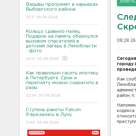
Власть
Взрывы прогремят в карьерах
Выборгского района
Сле
23:11, 05.08.2026
Скр
Кольцо сдавило палец.
Подарок на память обернулся
08:28 26
вызовом спасателей в
детский лагерь в Ленобласти
- фото
Сегодня
22:51, 05.08.2026
городу 
проведе
Как правильно гасить ипотеку
в Петербурге. Срок и
Как соо
переплату можно сократить в
Леноблас
разы
админист
22:24, 05.08.2026
район, п.
Напомина
Ступень ракеты Falcon
кодекса
9 врезалась в Луну
относитс
преступл
21:58, 05.08.2026
РЕКЛАМА