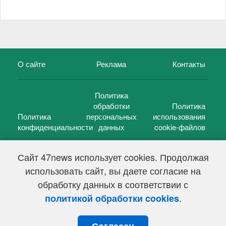
О сайте
Реклама
Контакты
Политика
обработки
Политика
Политика
персональных
использования
конфиденциальности
данных
cookie-файлов
Сайт 47news использует cookies. Продолжая
использовать сайт, вы даете согласие на
©
47 новостей (47 news)
2005 — 2026 г.
обработку данных в соответствии с
Свидетельство о регистрации СМИ Эл № ФС 77-39848, выдано
Федеральной службой по надзору в сфере связи,
.
политикой обработки cookies
информационных технологий и массовых коммуникаций
(Роскомнадзор) от 18 мая 2010г.