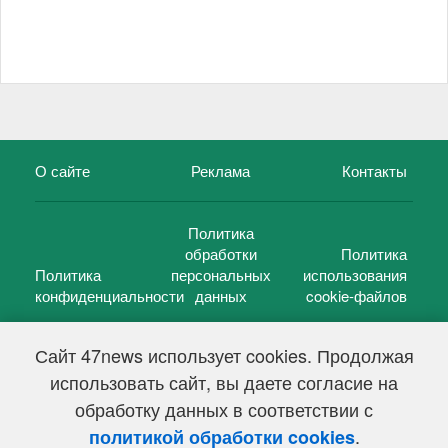
О сайте
Реклама
Контакты
Политика
обработки
Политика
Политика
персональных
использования
конфиденциальности
данных
cookie-файлов
Сайт 47news использует cookies. Продолжая
использовать сайт, вы даете согласие на
©
47 новостей (47 news)
2005 — 2026 г.
обработку данных в соответствии с
Свидетельство о регистрации СМИ Эл № ФС 77-39848, выдано
Федеральной службой по надзору в сфере связи,
.
политикой обработки cookies
информационных технологий и массовых коммуникаций