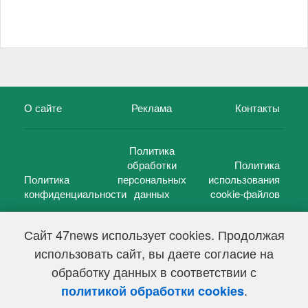
О сайте
Реклама
Контакты
Политика
обработки
Политика
Политика
персональных
использования
конфиденциальности
данных
cookie-файлов
Сайт 47news использует cookies. Продолжая
использовать сайт, вы даете согласие на
©
47 новостей (47 news)
2005 — 2026 г.
обработку данных в соответствии с
Свидетельство о регистрации СМИ Эл № ФС 77-39848, выдано
Федеральной службой по надзору в сфере связи,
.
политикой обработки cookies
информационных технологий и массовых коммуникаций