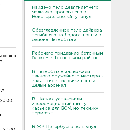
Найдено тело девятилетнего
мальчика, пропавшего в
Новогорелово. Он утонул
Обезглавленное тело дайвера,
погибшего на Ладоге, нашли в
районе Петербурга
Рабочего придавило бетонным
ассах в
блоком в Тосненском районе
т,
В Петербурге задержали
тайного оружейного мастера –
в квартире силовики нашли
целый арсенал
до
В Шапках установили
20:00,
информационный щит у
карьера для ВСМ, но технику
тормозят
я
В ЖК Петербурга вспыхнул
о 20:00,