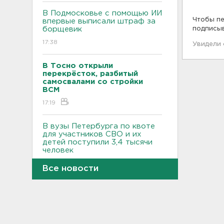
В Подмосковье с помощью ИИ
Чтобы пе
впервые выписали штраф за
борщевик
подписы
17:38
Увидели
В Тосно открыли
перекрёсток, разбитый
самосвалами со стройки
ВСМ
17:19
В вузы Петербурга по квоте
для участников СВО и их
детей поступили 3,4 тысячи
человек
16:57
Все новости
Найдено тело
девятилетнего мальчика,
пропавшего в
Новогорелово. Он утонул
16:41