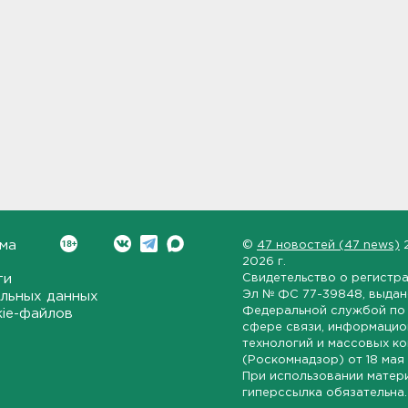
ма
©
47 новостей (47 news)
2026 г.
ти
Свидетельство о регистр
Эл № ФС 77-39848
, выда
льных данных
Федеральной службой по 
kie-файлов
сфере связи, информаци
технологий и массовых к
(Роскомнадзор) от
18 мая
При использовании матер
гиперссылка обязательна.