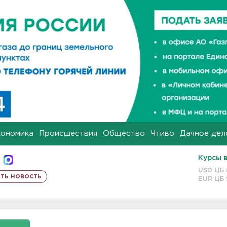
кономика
Происшествия
Общество
Чтиво
Дачное дел
Курсы 
USD ЦБ
ть новость
EUR ЦБ