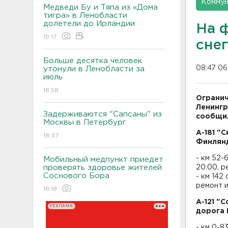
Коммун
Медведи Бу и Тяпа из «Дома
тигра» в Ленобласти
долетели до Ирландии
На 
19:17
сне
Больше десятка человек
08:47 06
утонули в Ленобласти за
июль
18:58
Огранич
Ленингр
Задерживаются "Сапсаны" из
сообщил
Москвы в Петербург
А-181 "
18:37
Финлянд
- км 52-
Мобильный медпункт приедет
проверять здоровье жителей
20:00, р
Соснового Бора
- км 142
ремонт и
18:18
А-121 "
РЕКЛАМА
дорога 
- км 0-8