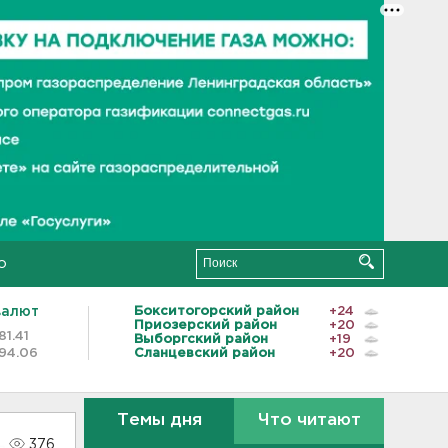
о
валют
Бокситогорский район
+24
Приозерский район
+20
81.41
Выборгский район
+19
94.06
Сланцевский район
+20
Темы дня
Что читают
376