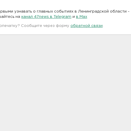
рвыми узнавать о главных событиях в Ленинградской области -
вайтесь на
канал 47news в Telegram
и
в Maх
 опечатку? Сообщите через форму
обратной связи
.