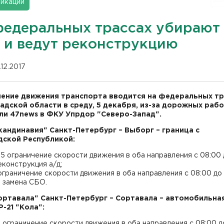
икации
федеральных трассах убирают
г и ведут реконструкцию
.12.2017
ение движения транспорта вводится на федеральных тр
адской области в среду, 5 декабря, из-за дорожных рабо
и 47news в ФКУ Упрдор "Северо-Запад".
Скандинавия" Санкт-Петербург – Выборг – граница с
ской Республикой:
65 ограничение скорости движения в оба направления с 08:00 
еконструкция а/д;
 ограничение скорости движения в оба направления с 08:00 до 
 замена СБО.
Сортавала" Санкт-Петербург – Сортавала – автомобильна
Р-21 "Кола":
3 ограничение скорости движения в оба направления с 08:00 д