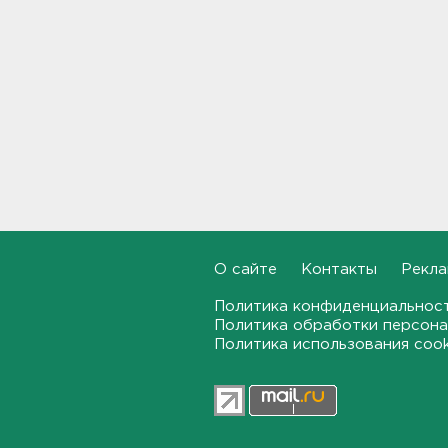
Бывшего директора Popcorn
Books приговорили к 4 годам
условно
16:16
Выходные в Ленобласти
порадуют теплом. Но
местами будет дождливо и
ветрено
16:02
О сайте
Контакты
Рекла
В магазин — с арматурой. В
Шушарах дама добывала
товар не голыми руками
Политика конфиденциальнос
Политика обработки персона
15:58
Политика использования coo
Товары Wildberries будут
храниться и на партнерских
складах
15:43