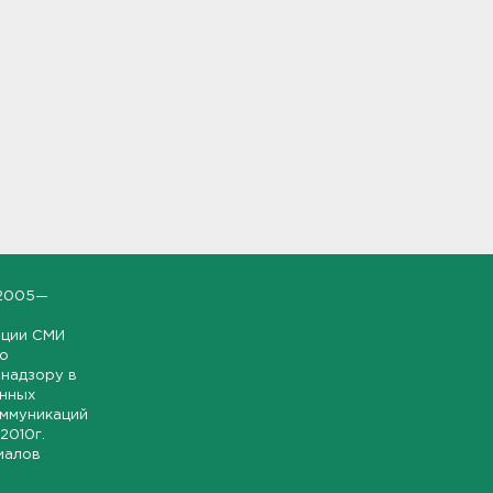
2005—
ации СМИ
но
надзору в
онных
оммуникаций
 2010г.
иалов