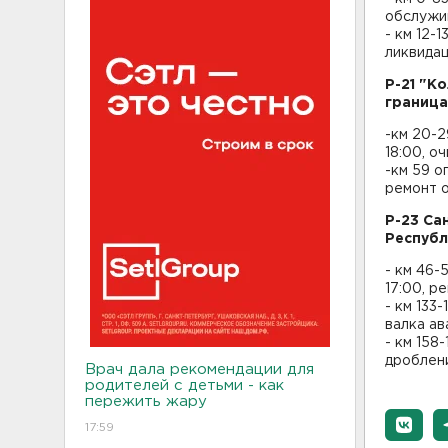
обслужи
- км 12-
ликвида
Р-21 "К
граница
-км 20-2
18:00, о
-км 59 о
ремонт 
Р-23 Са
Республ
- км 46-
17:00, р
- км 133
валка ав
- км 158
дроблен
Врач дала рекомендации для
родителей с детьми - как
пережить жару
17:59