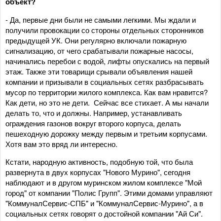
объект?
- Да, первые дни были не самыми легкими. Мы ждали и
получили провокации со стороны отдельных сторонников
предыдущей УК. Они регулярно включали пожарную
сигнализацию, от чего срабатывали пожарные насосы,
начинались перебои с водой, лифты опускались на первый
этаж. Также эти товарищи срывали объявления нашей
компании и призывали в социальных сетях разбрасывать
мусор по территории жилого комплекса. Как вам нравится?
Как дети, но это не дети. Сейчас все стихает. А мы начали
делать то, что и должны. Например, устанавливать
ограждения газонов вокруг второго корпуса, делать
пешеходную дорожку между первым и третьим корпусами.
Хотя вам это вряд ли интересно.
Кстати, народную активность, подобную той, что была
развернута в двух корпусах "Нового Мурино", сегодня
наблюдают и в другом муринском жилом комплексе "Мой
город" от компании "Полис Групп". Этими домами управляют
"КоммуналСервис-СПБ" и "КоммуналСервис-Мурино", а в
социальных сетях говорят о достойной компании "Ай Си".