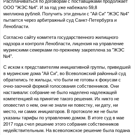
Расплачиваться по договорам с поставщиками продолжает
ООО "ЖЭС №4". И за год уже набежало 59,8
миллиона рублей. Получить эти деньги с "Ай Си" "ЖЭС №4"
пытается через арбитражный суд Санкт-Петербурга и
Ленобласти.
Согласно сайту комитета государственного жилищного
надзора и контроля Ленобласти, лицензия на управление
муринскими семерками по-прежнему закреплена за "ЖЭС
№4".
С иском к представителям инициативной группы, приведшей
в муринские дома "Ай Си", во Всеволожский районный суд
обратились те жильцы, что были не готовы к фокусам с
очно-заочной формой голосования собственников. Они
настаивали: собрание не было наделено надлежащей
компетенцией на принятие такого решения. Их никто не
оповестил о нем, они не знали ни повестку, ни дату, ни
место, ни самих инициаторов. В протоколе же не были
указаны тарифы по управлению домом. В итоге суд в мае
2017 года счел решение этого собрания собственников
недействительным. На всеволожское решение была подана