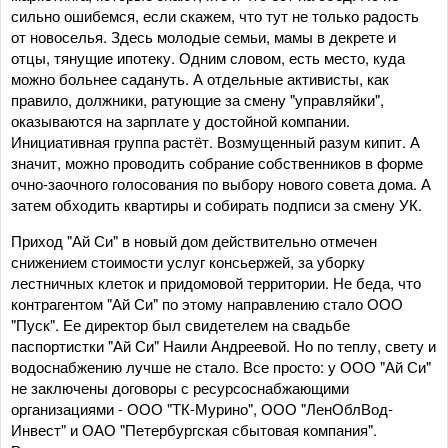
сильно ошибемся, если скажем, что тут не только радость
от новоселья. Здесь молодые семьи, мамы в декрете и
отцы, тянущие ипотеку. Одним словом, есть место, куда
можно больнее садануть. А отдельные активисты, как
правило, должники, ратующие за смену "управляйки",
оказываются на зарплате у достойной компании.
Инициативная группа растёт. Возмущенный разум кипит. А
значит, можно проводить собрание собственников в форме
очно-заочного голосования по выбору нового совета дома. А
затем обходить квартиры и собирать подписи за смену УК.
Приход "Ай Си" в новый дом действительно отмечен
снижением стоимости услуг консьержей, за уборку
лестничных клеток и придомовой территории. Не беда, что
контрагентом "Ай Си" по этому направлению стало ООО
"Пуск". Ее директор был свидетелем на свадьбе
паспортистки "Ай Си" Наили Андреевой. Но по теплу, свету и
водоснабжению лучше не стало. Все просто: у ООО "Ай Си"
не заключены договоры с ресурсоснабжающими
организациями - ООО "ТК-Мурино", ООО "ЛенОблВод-
Инвест" и ОАО "Петербургская сбытовая компания".