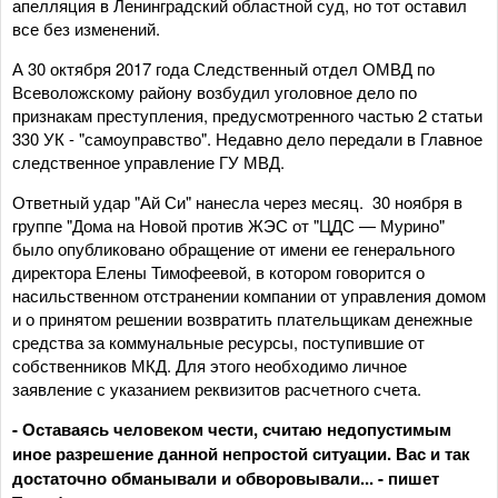
апелляция в Ленинградский областной суд, но тот оставил
все без изменений.
А 30 октября 2017 года Следственный отдел ОМВД по
Всеволожскому району возбудил уголовное дело по
признакам преступления, предусмотренного частью 2 статьи
330 УК - "самоуправство". Недавно дело передали в Главное
следственное управление ГУ МВД.
Ответный удар "Ай Си" нанесла через месяц. 30 ноября в
группе "Дома на Новой против ЖЭС от "ЦДС — Мурино"
было опубликовано обращение от имени ее генерального
директора Елены Тимофеевой, в котором говорится о
насильственном отстранении компании от управления домом
и о принятом решении возвратить плательщикам денежные
средства за коммунальные ресурсы, поступившие от
собственников МКД. Для этого необходимо личное
заявление с указанием реквизитов расчетного счета.
- Оставаясь человеком чести, считаю недопустимым
иное разрешение данной непростой ситуации. Вас и так
достаточно обманывали и обворовывали... - пишет