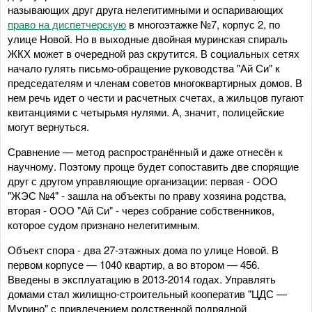
называющих друг друга нелегитимными и оспаривающих
право на диспетчерскую
в многоэтажке №7, корпус 2, по
улице Новой. Но в выходные двойная муринская спираль
ЖКХ может в очередной раз скрутится. В социальных сетях
начало гулять письмо-обращение руководства "Ай Си" к
председателям и членам советов многоквартирных домов. В
нем речь идет о чести и расчетных счетах, а жильцов пугают
квитанциями с четырьмя нулями. А, значит, полицейские
могут вернуться.
Сравнение — метод распространённый и даже отнесён к
научному. Поэтому проще будет сопоставить две спорящие
друг с другом управляющие организации: первая - ООО
"ЖЭС №4" - зашла на объекты по праву хозяина родства,
вторая - ООО "Ай Си" - через собрание собственников,
которое судом признано нелегитимным.
Объект спора - два 27-этажных дома по улице Новой. В
первом корпусе — 1040 квартир, а во втором — 456.
Введены в эксплуатацию в 2013-2014 годах. Управлять
домами стал жилищно-строительный кооператив "ЦДС —
Мурино" с привлечением родственной подрядной