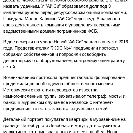
назвать удачным. У "Ай Си" образовался долг под 3
миллиона рублей перед ресурсоснабжающими компаниями.
Покидала Малое Карлино "Ай Си" через суд. А начинала
свою деятельность компания с управления несколькими
ведомственными домами пограничников ФСБ.
В две семерки на улице Новой "Ай Си" зашла в августе 2016
года. Представителям "ЖЭС №4" предъявили протокол
собрания собственников и попросили освободить
диспетчерскую с оборудованием, контролирующим работу
сетей.
Возникновению протокола предшествовало формирование
среди жильцов необходимого общественного мнения.
Исторически стратегия переворотов известна:
немногочисленные группы захватывают телеграф, мосты и
банки. В муринском случае все началось с интернет-
продвижения, то есть с захвата социальных сетей.
Детальный портрет покупателя квартиры в муравейнике на
границе Петербурга и Ленобласти могут дать служители
маркетинга, которые знают, кто и что ест на обед. Но не