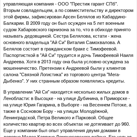
управляющая компания - ООО "Престиж гарант СПб".
Вторым совладельцем, а по совместительству и директором
этой фирмы, зафиксирован Арсен Белялов из Кабардино-
Балкарии. В 2009 году он был осужден на 5 лет военным
судом Хабаровского гарнизона за то, что в обиходе принято
называть дедовщиной. Сестра Белялова, кстати - жена
основного владельца "Ай Си" Виталия Самохвалова. А
Белялов состоит в гражданском браке с Тимофеевой.
Паспортисткой в "Ай Си" трудится и дочь Тимофеевой Наиля
Андреева. Хотя в 2013 году она была условно осуждена за
мошенничество. Претензии к Андреевой были у клиентов
салона "Связной Логистика" из торгового центра "Мега-
Дыбенко". У них странным образом появлялись кредиты.
В управлении "Ай Си" находится несколько жилых домов в
Ленобласти: в Высоцке - на улице Дубинина, в Приморске -
на улице Юрия Гагарина, в Выборге - на Весеннем Потоке, а
также в Сосновом Бору - на улицах Молодёжной,
Ленинградской, Петра Великого и Парковой. Общее
количество квартир во всех объектах не дотягивает до 960.
Еще у компании был опыт управления двумя домами в
деревне Малое Карлино Ломоносовского района. Его нельзя