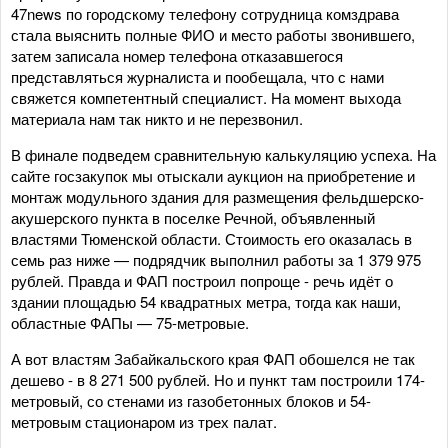
47news по городскому телефону сотрудница комздрава
стала выяснить полные ФИО и место работы звонившего,
затем записала номер телефона отказавшегося
представляться журналиста и пообещала, что с нами
свяжется компетентный специалист. На момент выхода
материала нам так никто и не перезвонил.
В финале подведем сравнительную калькуляцию успеха. На
сайте госзакупок мы отыскали аукцион на приобретение и
монтаж модульного здания для размещения фельдшерско-
акушерского пункта в поселке Речной, объявленный
властями Тюменской области. Стоимость его оказалась в
семь раз ниже — подрядчик выполнил работы за 1 379 975
рублей. Правда и ФАП построил попроще - речь идёт о
здании площадью 54 квадратных метра, тогда как наши,
областные ФАПы — 75-метровые.
А вот властям Забайкальского края ФАП обошелся не так
дешево - в 8 271 500 рублей. Но и пункт там построили 174-
метровый, со стенами из газобетонных блоков и 54-
метровым стационаром из трех палат.