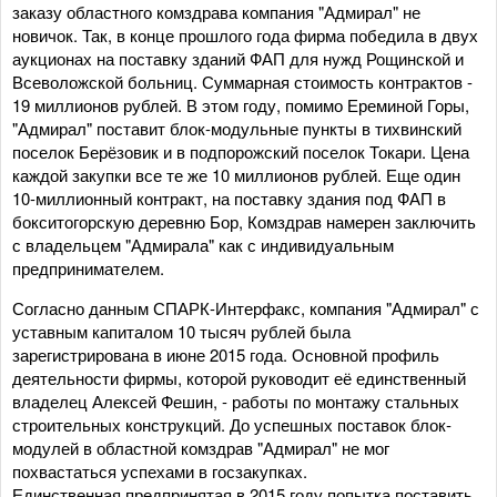
заказу областного комздрава компания "Адмирал" не
новичок. Так, в конце прошлого года фирма победила в двух
аукционах на поставку зданий ФАП для нужд Рощинской и
Всеволожской больниц. Суммарная стоимость контрактов -
19 миллионов рублей. В этом году, помимо Ереминой Горы,
"Адмирал" поставит блок-модульные пункты в тихвинский
поселок Берёзовик и в подпорожский поселок Токари. Цена
каждой закупки все те же 10 миллионов рублей. Еще один
10-миллионный контракт, на поставку здания под ФАП в
бокситогорскую деревню Бор, Комздрав намерен заключить
с владельцем "Адмирала" как с индивидуальным
предпринимателем.
Согласно данным СПАРК-Интерфакс, компания "Адмирал" с
уставным капиталом 10 тысяч рублей была
зарегистрирована в июне 2015 года. Основной профиль
деятельности фирмы, которой руководит её единственный
владелец Алексей Фешин, - работы по монтажу стальных
строительных конструкций. До успешных поставок блок-
модулей в областной комздрав "Адмирал" не мог
похвастаться успехами в госзакупках.
Единственная предпринятая в 2015 году попытка поставить