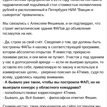
гидравлический подъёмный стол стоимостью полмиллиона
рублей в расположенный в Петербурге НИИ "Вакцин и
сывороток" провалилась.
Мы связались с Алексеем Фешиным, и он подтвердил, что
строит металлические здания ФАПов до объявления
госзакупок на них.
- Да, строю за свой счёт. Сведения о том, где должны быть
построены ФАПы я нахожу в соответствующей программе,
которая абсолютно открытая. Я инвестор, прекрасно
понимаю риски, и они меня не пугают. Участок у под зданием
у нас в долгосрочной аренде — если не выиграю аукцион, то
оставлю его себе, приватизирую по закону и использую в
коммерческих целях,- уверенно пояснил он 47news, судя по
всему, удивляясь нашему вниманию.
-
А бывало уже такое, чтобы вы построили ФАП, но не
выиграли конкурс у областного комздрава?
- полюбопытствовал корреспондент 47news.
- Бывало, да. Всё бывает, - философски ответил Фешин.
Скажем честно, таких прецедентов на сайте госзакупок мы