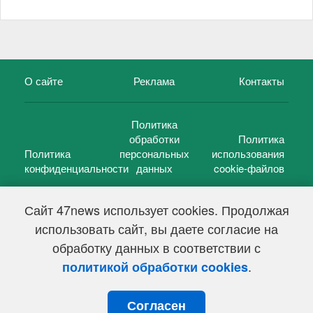
О сайте
Реклама
Контакты
Политика
обработки
Политика
Политика
персональных
использования
конфиденциальности
данных
cookie-файлов
Сайт 47news использует cookies. Продолжая
использовать сайт, вы даете согласие на
©
47 новостей (47 news)
2005 — 2026 г.
обработку данных в соответствии с
Свидетельство о регистрации СМИ Эл № ФС 77-39848, выдано
Федеральной службой по надзору в сфере связи,
.
политикой обработки cookies
информационных технологий и массовых коммуникаций
(Роскомнадзор) от 18 мая 2010г.
Согласен