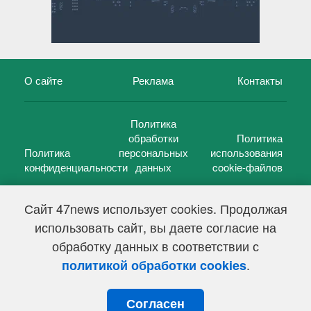
О сайте
Реклама
Контакты
Политика
обработки
Политика
Политика
персональных
использования
конфиденциальности
данных
cookie-файлов
Сайт 47news использует cookies. Продолжая
использовать сайт, вы даете согласие на
©
47 новостей (47 news)
2005 — 2026 г.
обработку данных в соответствии с
Свидетельство о регистрации СМИ Эл № ФС 77-39848, выдано
Федеральной службой по надзору в сфере связи,
.
политикой обработки cookies
информационных технологий и массовых коммуникаций
(Роскомнадзор) от 18 мая 2010г.
Согласен