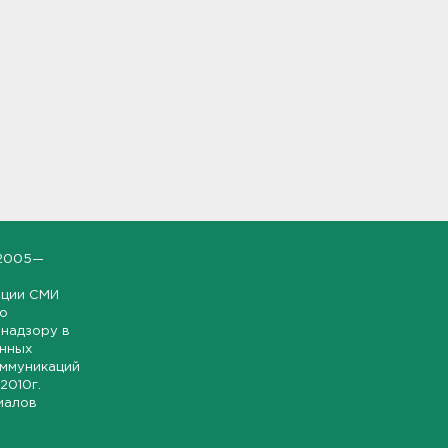
2005—
ации СМИ
но
надзору в
онных
оммуникаций
 2010г.
иалов