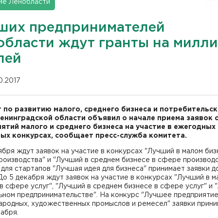
ие Ленобласти
ших предпринимателей
области ждут гранты на милл
лей
10.2017
 по развитию малого, среднего бизнеса и потребительс
енинградской области объявил о начале приема заявок 
ятий малого и среднего бизнеса на участие в ежегодных
ых конкурсах, сообщает пресс-служба комитета.
ября ждут заявок на участие в конкурсах "Лучший в малом биз
оизводства" и "Лучший в среднем бизнесе в сфере производс
для стартапов "Лучшая идея для бизнеса" принимает заявки д
До 5 декабря ждут заявок на участие в конкурсах "Лучший в м
в сфере услуг", "Лучший в среднем бизнесе в сфере услуг" и
ьном предпринимательстве". На конкурс "Лучшее предприятие
ародных, художественных промыслов и ремесел" заявки прин
кабря.