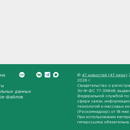
ма
©
47 новостей (47 news)
2026 г.
ти
Свидетельство о регистр
Эл № ФС 77-39848
, выда
льных данных
Федеральной службой по 
kie-файлов
сфере связи, информаци
технологий и массовых к
(Роскомнадзор) от
18 мая
При использовании матер
гиперссылка обязательна.