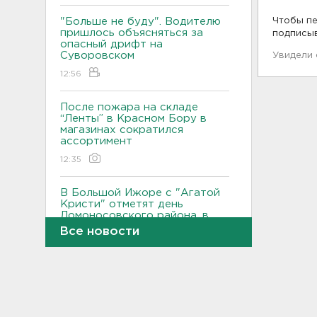
"Больше не буду". Водителю
Чтобы пе
пришлось объясняться за
подписы
опасный дрифт на
Суворовском
Увидели
12:56
После пожара на складе
“Ленты” в Красном Бору в
магазинах сократился
ассортимент
12:35
В Большой Ижоре с "Агатой
Кристи" отметят день
Ломоносовского района, в
Рощино - день поселка
Все новости
12:05
Под Киришами задержали
мужчину, который отправил
соседа палкой в больницу