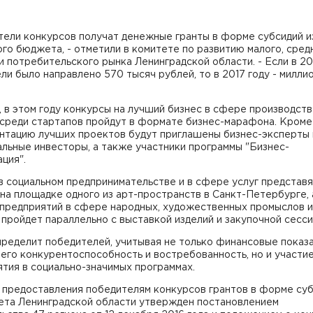
тели конкурсов получат денежные гранты в форме субсидий и
го бюджета, - отметили в комитете по развитию малого, сред
и потребительского рынка Ленинградской области. - Если в 20
ели было направлено 570 тысяч рублей, то в 2017 году - милли
 в этом году конкурсы на лучший бизнес в сфере производств
 среди стартапов пройдут в формате бизнес-марафона. Кром
ентацию лучших проектов будут приглашены бизнес-эксперты 
льные инвесторы, а также участники программы "Бизнес-
ция".
 социальном предпринимательстве и в сфере услуг представя
на площадке одного из арт-пространств в Санкт-Петербурге, 
 предприятий в сфере народных, художественных промыслов и
пройдет параллельно с выставкой изделий и закупочной сесси
ределит победителей, учитывая не только финансовые показ
 его конкурентоспособность и востребованность, но и участи
тия в социально-значимых программах.
 предоставления победителям конкурсов грантов в форме су
ета Ленинградской области утвержден постановлением