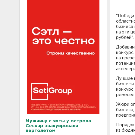
"Победи
областно
бизнеса 
на эти ц
рублей".
Добавим,
конкурс
на през
потенциа
акселера
Лучшие в
бизнесы 
конкурс
ремесел 
Жюри оп
бизнеса,
предприя
Мужчину с яхты у острова
Порядок
Сескар эвакуировали
вертолетом
из бюдж