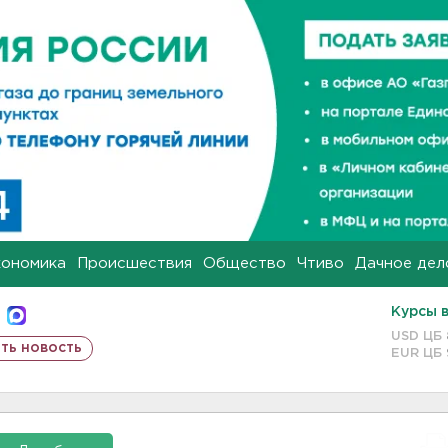
кономика
Происшествия
Общество
Чтиво
Дачное дел
Курсы 
USD ЦБ
ть новость
EUR ЦБ