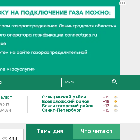
о
валют
Сланцевский район
+19
Всеволожский район
+19
82.17
Бокситогорский район
+17
94.84
Санкт-Петербург
+19
Темы дня
Что читают
494