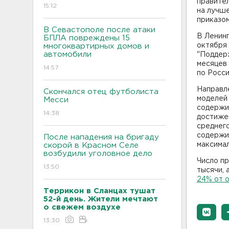
правител
15:12
на лучш
приказом
В Севастополе после атаки
В Ленин
БПЛА повреждены 15
октября
многоквартирных домов и
автомобили
"Поддерж
месяцев 
14:57
по Росси
Направл
Скончался отец футболиста
моделей
Месси
содержи
14:38
достиже
среднего
содержит
После нападения на бригаду
максима
скорой в Красном Селе
возбудили уголовное дело
Число пр
13:50
тысячи, 
24% от 
Террикон в Сланцах тушат
52-й день. Жители мечтают
о свежем воздухе
13:30