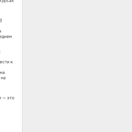
нкурсах
3
и
реднем
х
ести к
она
 на
й — это