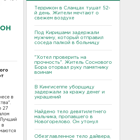
Террикон в Сланцах тушат 52-
й день. Жители мечтают о
свежем воздухе
ион
Под Киришами задержали
мужчину, который отправил
соседа палкой в больницу
"Хотел проверить на
прочность". Житель Соснового
Бора оторвал руку памятнику
кого
воинам
от
В Кингисеппе уборщицу
задержали за кражу денег и
украшений
несе в
тва".
о 27
Найдено тело девятилетнего
алом
мальчика, пропавшего в
 "Лучший
Новогорелово. Он утонул
 в
имаются
Обезглавленное тело дайвера,