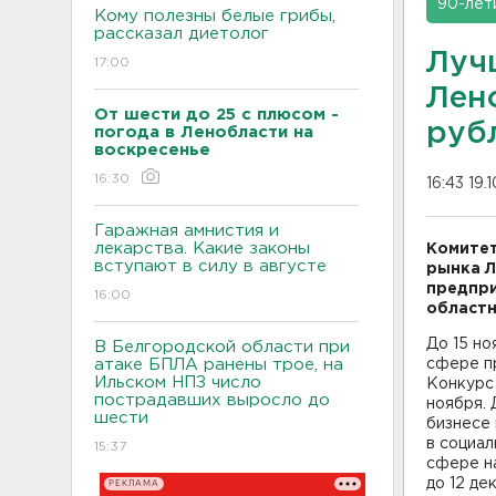
90-лет
Кому полезны белые грибы,
рассказал диетолог
Луч
17:00
Лен
От шести до 25 с плюсом -
руб
погода в Ленобласти на
воскресенье
16:30
16:43 19.
Гаражная амнистия и
лекарства. Какие законы
Комитет
вступают в силу в августе
рынка Л
предпри
16:00
областн
До 15 но
В Белгородской области при
атаке БПЛА ранены трое, на
сфере пр
Ильском НПЗ число
Конкурс 
пострадавших выросло до
ноября. 
шести
бизнесе 
в социал
15:37
сфере н
до 12 де
РЕКЛАМА