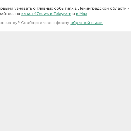
рвыми узнавать о главных событиях в Ленинградской области -
вайтесь на
канал 47news в Telegram
и
в Maх
 опечатку? Сообщите через форму
обратной связи
.