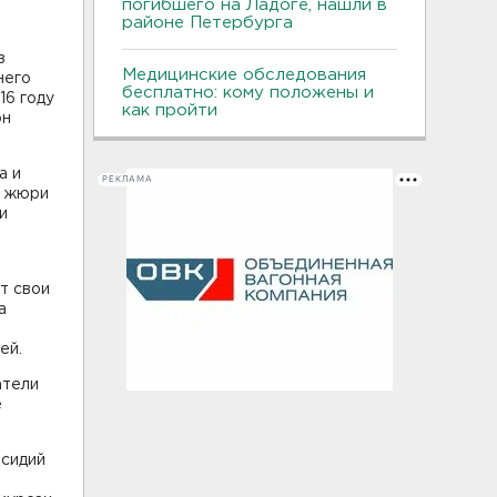
погибшего на Ладоге, нашли в
районе Петербурга
з
Медицинские обследования
него
бесплатно: кому положены и
16 году
как пройти
он
а и
РЕКЛАМА
е жюри
и
т свои
а
ей.
атели
е
бсидий