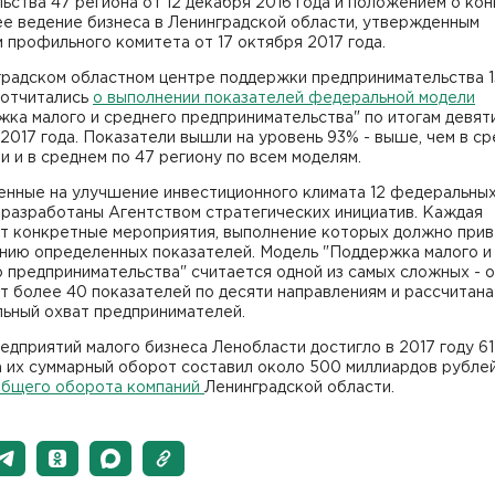
ьства 47 региона от 12 декабря 2016 года и положением о ко
ее ведение бизнеса в Ленинградской области, утвержденным
 профильного комитета от 17 октября 2017 года.
градском областном центре поддержки предпринимательства 1
 отчитались
о выполнении показателей федеральной модели
ка малого и среднего предпринимательства" по итогам девят
2017 года. Показатели вышли на уровень 93% - выше, чем в с
и и в среднем по 47 региону по всем моделям.
енные на улучшение инвестиционного климата 12 федеральны
 разработаны Агентством стратегических инициатив. Каждая
т конкретные мероприятия, выполнение которых должно прив
нию определенных показателей. Модель "Поддержка малого и
 предпринимательства" считается одной из самых сложных - 
 более 40 показателей по десяти направлениям и рассчитана
льный охват предпринимателей.
едприятий малого бизнеса Ленобласти достигло в 2017 году 61
а их суммарный оборот составил около 500 миллиардов рубле
общего оборота компаний
Ленинградской области.