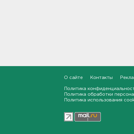
11:44
"Хотел проверить на
прочность". Житель
Соснового Бора оторвал
руку памятнику воинам
11:15
В Красном Селе избили
бригаду скорой помощи.
Агрессор задержан
11:04
О сайте
Контакты
Рекла
Рыбаков эвакуировали с
Ладожского озера у Назии
Политика конфиденциальнос
Политика обработки персона
10:37
Политика использования coo
В Кингисеппе уборщицу
задержали за кражу денег и
украшений
10:17