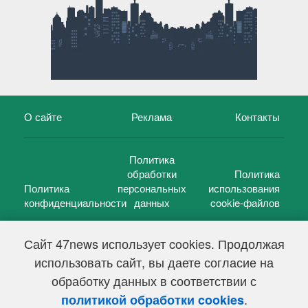
О сайте
Реклама
Контакты
Политика
обработки
Политика
Политика
персональных
использования
конфиденциальности
данных
cookie-файлов
Сайт 47news использует cookies. Продолжая
использовать сайт, вы даете согласие на
©
47 новостей (47 news)
2005 — 2026 г.
обработку данных в соответствии с
Свидетельство о регистрации СМИ Эл № ФС 77-39848, выдано
Федеральной службой по надзору в сфере связи,
.
политикой обработки cookies
информационных технологий и массовых коммуникаций