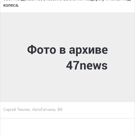
колеса.
Сергей Теклин, АвтоГатчина, ВК