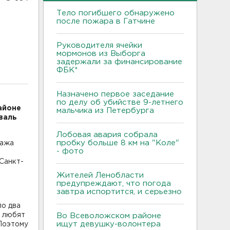
Тело погибшего обнаружено
после пожара в Гатчине
Руководителя ячейки
мормонов из Выборга
задержали за финансирование
ФБК*
Назначено первое заседание
по делу об убийстве 9-летнего
айоне
мальчика из Петербурга
валь
Лобовая авария собрала
пробку больше 8 км на "Коле"
нажа
- фото
Санкт-
Жителей Ленобласти
предупреждают, что погода
завтра испортится, и серьезно
ло два
у любят
Во Всеволожском районе
ищут девушку-волонтера
Поэтому