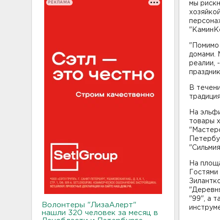
РЕКЛАМА
мы рискн
хозяйкой
персонаж
"КаминК
"Помимо 
домами. 
реалии, 
праздни
В течен
традиция
На эльф
товары х
"Мастер
Петербу
"Сильмия
На площа
Гостями
Зилантко
"Деревня
"99", а 
Волонтеры "ЛизаАлерт"
инструме
нашли 320 человек за месяц в