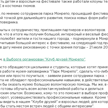
ть детям и взрослым на фестивале также работали клоуны те
 в костюмах гномов.
, по мнению сотрудников парка Монрепо, прошедший фестива
й точкой для дальнейшего развития, поиска новых форм рабо
поведника.
ыты к сотрудничеству, приглашаем партнеров и волонтеров.
, что в итоге мы получим большой, интересный и веселый фес
полюбят жители и гости нашего города, - подчеркнули в Монр
учитывая большой интерес к фестивалю, на следующий год пр
в дату менее рискованную с точки зрения погоды – 21 июля 20
м,
в Выборге организован "Клуб друзей Монрепо"
.
асто обращаются школьники и студенты, которые хотят приня
в работе музея-заповедника "Парк Монрепо", сделать что-либ
ое или просто поучиться, - заявили ранее сотрудники парка. -
ята не обладают профессиональными навыками, в действитель
ли бы оказать музею большую волонтерскую помощь. Мы же, в
 готовы обучать всем аспектам музейной работы и делиться
еским опытом. Возможно, кому-то это поможет в выборе проф
борот, усовершенствовать профессиональные навыки. Кроме т
ы видеть в нашем "Клубе друзей" и взрослых людей, для кото
 бы стать местом встреч людей с общими интересами".