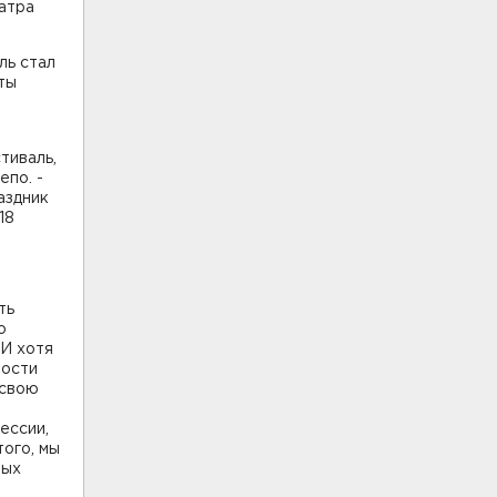
атра
ль стал
ты
тиваль,
епо. -
аздник
18
ть
о
 И хотя
ности
 свою
ессии,
ого, мы
рых