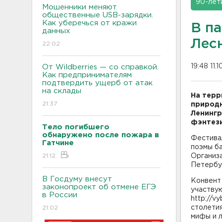
90-лет
Мошенники меняют
общественные USB-зарядки.
Как уберечься от кражи
В п
данных
Лес
22:02
19:48 11.
От Wildberries — со справкой.
Как предпринимателям
подтвердить ущерб от атак
на склады
На терр
21:37
природн
Ленингр
фэнтези
Тело погибшего
обнаружено после пожара в
Фестивал
Гатчине
поэмы ба
21:12
Организа
Петербу
В Госдуму внесут
Конвент
законопроект об отмене ЕГЭ
участву
в России
http://v
столетия
21:02
мифы и л