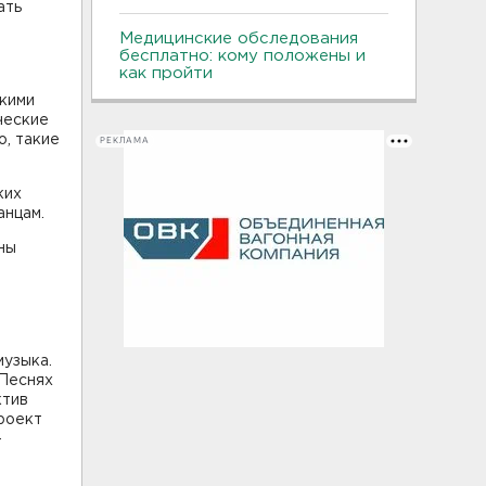
ать
Медицинские обследования
бесплатно: кому положены и
как пройти
скими
ческие
о, такие
РЕКЛАМА
ких
анцам.
ны
музыка.
-Песнях
ктив
роект
-