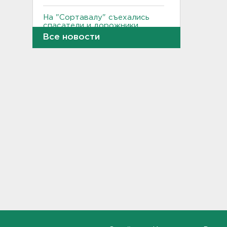
На "Сортавалу" съехались
спасатели и дорожники.
Отрабатывали легенду о
Все новости
крупном ДТП
17:50
В пятницу вузы публикуют
списки. Ленобласть подвела
итоги приемной
кампании-2026
17:36
Руководителя ячейки
мормонов из Выборга
задержали за
финансирование ФБК*
17:21
В Сестрорецке бабахнуло в
гараже, а оказалось - в
нарколаборатории