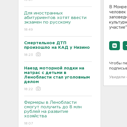
В Монре
человек 
Для иностранных
заповед
абитуриентов хотят ввести
экзамен по русскому
культурн
участие"
18:49
Смертельное ДТП
произошло на КАД у Низино
18:23
Чтобы пе
Наезд моторной лодки на
подписы
матрас с детьми в
Ленобласти стал уголовным
Увидели
делом
18:22
Фермеры в Ленобласти
смогут получить до 8 млн
рублей на развитие
хозяйства
18:07