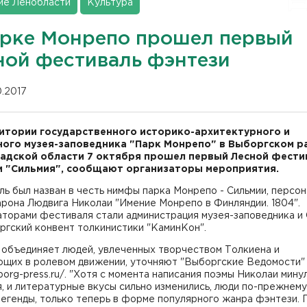
ие Ленобласти
Культура
арке Монрепо прошел первый
ной фестиваль фэнтези
10.2017
итории государственного историко-архитектурного и
ого музея-заповедника "Парк Монрепо" в Выборгском р
адской области 7 октября прошел первый Лесной фести
 "Сильмия", сообщают организаторы мероприятия.
ь был назван в честь нимфы парка Монрепо - Сильмии, персо
рона Людвига Николаи "Имение Монрепо в Финляндии. 1804".
торами фестиваля стали администрация музея-заповедника и 
ргский конвент толкинистики "КаминКон".
 объединяет людей, увлеченных творчеством Толкиена и
ющих в ролевом движении, уточняют "Выборгские Ведомости"
yborg-press.ru/. "Хотя с момента написания поэмы Николаи мину
, и литературные вкусы сильно изменились, люди по-прежнем
егенды, только теперь в форме популярного жанра фэнтези. 