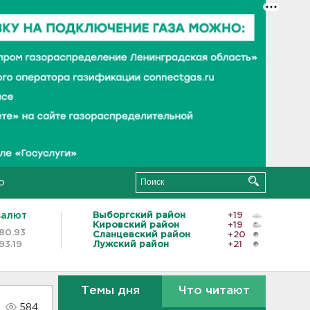
о
валют
Выборгский район
+19
Кировский район
+19
80.93
Сланцевский район
+20
93.19
Лужский район
+21
Темы дня
Что читают
584