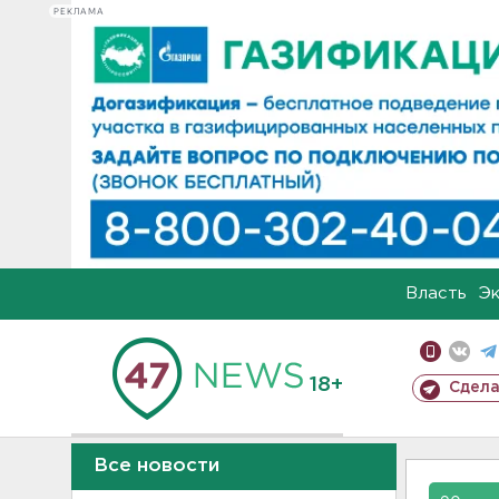
РЕКЛАМА
Власть
Э
18+
Сдела
Все новости