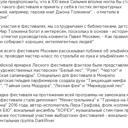
ули предположить, что в ХХI веке Сильмия вполне могла бы ст
 такого фестиваля и принять у себя в гостях литературных
ей, например, героев книг Джона Толкиена", - отметили в
оне".
участия в фестивалях, мы сотрудничаем с библиотеками, дет
Мир Толкиена богат и интересен, поскольку в основе - истори
- отметил руководитель конвента Павел Москвин, - Как правил
ки собирают хороших, интеллигентных людей".
ие всего фестиваля Москвин рассказывал публике об эльфийс
х, проводил мастер-класс по стрельбе из лука и эльфийским т
ийской ярмарке Лесного фестиваля фэнтези были представле
удожественных мастерских "Белый лес", "Руян", "Чертог" и
ская саламандры". Специально для фестиваля в Монрепо
ргская гильдия парфюмеров создала духи "Танцующая нимфа
", "Тайная сила Мордора", "Лесная фея" и "Мирквудский лес".
дке фестиваля на протяжении всей программы не замолкала 
 фестиваля стали дипломант "Менестрельника" и "Турнира-на
на" 2016 года, автор-исполнитель Лера Графова, фолк-колле
 БЮ", вокальный ансамбль "ХОРЕУ", музыкальный стим-панк п
также постоянный участник выборгских фестивалей - вокально
нтальная группа DarkRiver.