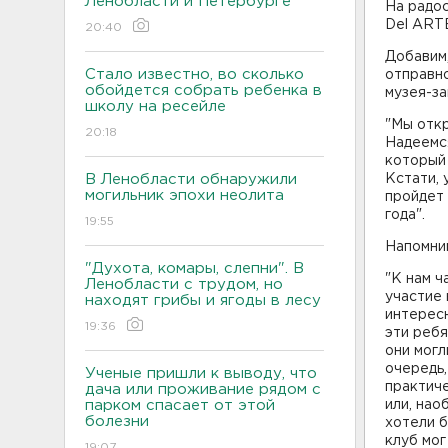
Ленобласти и Петербурге
На радос
Del ARTE
20:40
Добавим
Стало известно, во сколько
отправно
обойдется собрать ребенка в
музея-за
школу на ресейле
"Мы откр
20:18
Надеемся
который 
В Ленобласти обнаружили
Кстати, 
могильник эпохи неолита
пройдет 
года".
19:55
Напомни
"Духота, комары, слепни". В
"К нам ч
Ленобласти с трудом, но
участие 
находят грибы и ягоды в лесу
интересн
19:36
эти реб
они мог
очередь,
Ученые пришли к выводу, что
практич
дача или проживание рядом с
парком спасает от этой
или, нао
болезни
хотели б
клуб мог
19:07