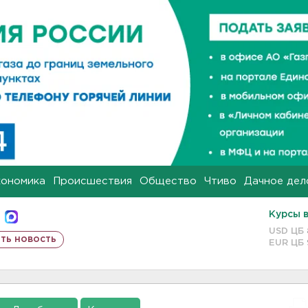
кономика
Происшествия
Общество
Чтиво
Дачное дел
Курсы 
USD ЦБ
ть новость
EUR ЦБ