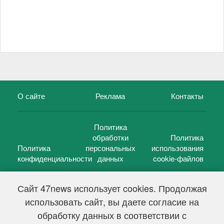
О сайте
Реклама
Контакты
Политика
обработки
Политика
Политика
персональных
использования
конфиденциальности
данных
cookie-файлов
Сайт 47news использует cookies. Продолжая
использовать сайт, вы даете согласие на
©
47 новостей (47 news)
2005 — 2026 г.
обработку данных в соответствии с
Свидетельство о регистрации СМИ Эл № ФС 77-39848, выдано