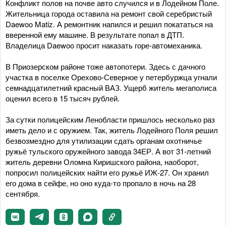
Конфликт полов на почве авто случился и в Лодейном Поле.
Жительница города оставила на ремонт свой серебристый
Daewoo Matiz. А ремонтник напился и решил покататься на
вверенной ему машине. В результате попал в ДТП.
Владелица Daewoo просит наказать горе-автомеханика.
В Приозерском районе тоже автопотери. Здесь с дачного
участка в поселке Орехово-Северное у петербуржца угнали
семнадцатилетний красный ВАЗ. Ущерб житель мегаполиса
оценил всего в 15 тысяч рублей.
За сутки полицейским Ленобласти пришлось несколько раз
иметь дело и с оружием. Так, житель Лодейного Поля решил
безвозмездно для утилизации сдать органам охотничье
ружьё тульского оружейного завода 34ЕР. А вот 31-летний
житель деревни Оломна Киришского района, наоборот,
попросил полицейских найти его ружьё ИЖ-27. Он хранил
его дома в сейфе, но оно куда-то пропало в ночь на 28
сентября.