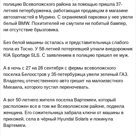
полицию Всеволожского района за помощью пришла 37-
летняя петербурженка, работающая продавцом в магазине
автозапчастей в Мурино. С охраняемой парковки у нее увели
белый BMW. Похитителей не смутили ни побитый бампер,
ни отсутствие брызговика.
Без белой машины осталась и представительница слабого
пола из Тосно. У 58-летней потерпевшей угнали внедорожник
KIA Sportage SLS. С заявлением в полицию пришел ее муж.
А в ночь с 27 на 28 сентября с фермы всеволожского
поселка Белоостров у 35-петербуржца увели зеленый ГАЗ.
Владелец отечественного авто грешит на малоизвстного
Михаила, которого пустил переночевать.
А вот 50-летнего жителя поселка Вартемяги, который
расположен все в том же Всеволожском районе, подвела
женщина. Его сожительница забрала ключи от машины в
прихожей, села в чёрный Hyundai Solaris и покинула
Вартемяги.