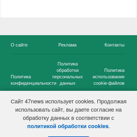
О сайте
Реклама
Контакты
Политика
обработки
Политика
Политика
персональных
использования
конфиденциальности
данных
cookie-файлов
Сайт 47news использует cookies. Продолжая
использовать сайт, вы даете согласие на
©
47 новостей (47 news)
2005 — 2026 г.
обработку данных в соответствии с
Свидетельство о регистрации СМИ Эл № ФС 77-39848, выдано
Федеральной службой по надзору в сфере связи,
.
политикой обработки cookies
информационных технологий и массовых коммуникаций
(Роскомнадзор) от 18 мая 2010г.