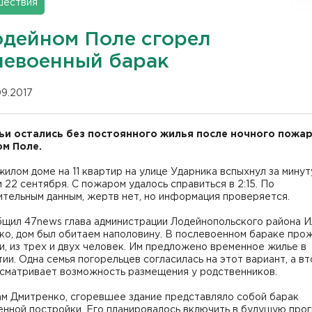
шествия
одейном Поле сгорел
левоенный барак
09.2017
ьи остались без постоянного жилья после ночного пожар
м Поле.
жилом доме на 11 квартир на улице Ударника вспыхнул за минут
 22 сентября. С пожаром удалось справиться в 2:15. По
тельным данным, жертв нет, но информация проверяется.
бщил 47news глава администрации Лодейнопольского района И
ко, дом был обитаем наполовину. В послевоенном бараке про
и, из трех и двух человек. Им предложено временное жилье в
и. Одна семья погорельцев согласилась на этот вариант, а в
ссматривает возможность размещения у родственников.
ам Дмитренко, сгоревшее здание представляло собой барак
енной постройки. Его планировалось включить в будущую про