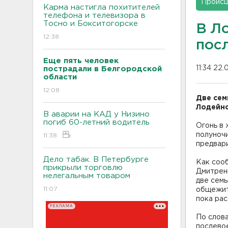
Проис
Карма настигла похитителей
телефона и телевизора в
Тосно и Бокситогорске
В Л
12:38
пос
Еще пять человек
11:34 22.
пострадали в Белгородской
области
12:08
Две сем
Лодейно
В аварии на КАД у Низино
погиб 60-летний водитель
Огонь в 
полуночи
11:38
предвари
Дело табак. В Петербурге
Как соо
прикрыли торговлю
Дмитрен
нелегальным товаром
две семь
11:07
общежити
пока ра
РЕКЛАМА
По слов
послево