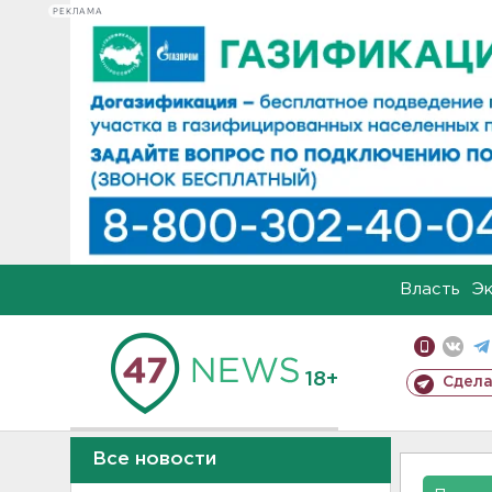
РЕКЛАМА
Власть
Э
18+
Сдела
Все новости