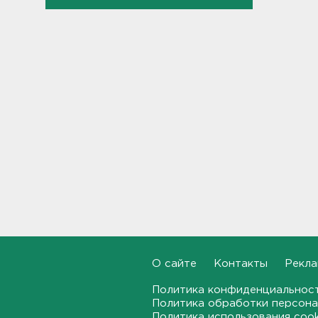
10:50
Задержаны 20 сотрудников
пунктов обмена
криптовалюты в "Москва-
Сити"
10:35
После ракетного обстрела и
атак беспилотников на
транспорт в Белгородской
области пострадали пятеро
10:10
С Ладоги эвакуировали
лодочника с заглохшим
мотором
09:51
О сайте
Контакты
Рекла
Две женщины застряли на
Политика конфиденциальнос
Зеленецких Мхах под
Политика обработки персона
Волховом
Политика использования coo