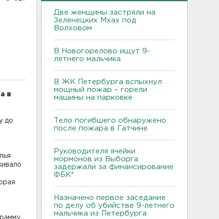
Две женщины застряли на
Зеленецких Мхах под
Волховом
В Новогорелово ищут 9-
летнего мальчика
В ЖК Петербурга вспыхнул
мощный пожар – горели
а в
машины на парковке
Тело погибшего обнаружено
у до
после пожара в Гатчине
Руководителя ячейки
лья
мормонов из Выборга
живало
задержали за финансирование
ФБК*
торая
Назначено первое заседание
по делу об убийстве 9-летнего
мальчика из Петербурга
грамму