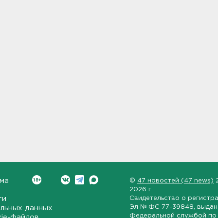
ма
©
47 новостей (47 news)
2026 г.
ти
Свидетельство о регистр
Эл № ФС 77-39848
, выда
льных данных
Федеральной службой по 
kie-файлов