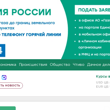
кономика
Происшествия
Общество
Чтиво
Дачное дел
Курсы 
USD ЦБ
ть новость
EUR ЦБ