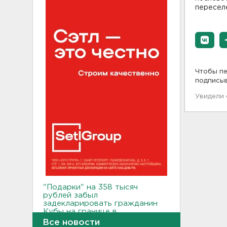
переселе
Чтобы пе
подписы
Увидели
"Подарки" на 358 тысяч
рублей забыл
задекларировать гражданин
Кубы на границе в
Ивангороде
Все новости