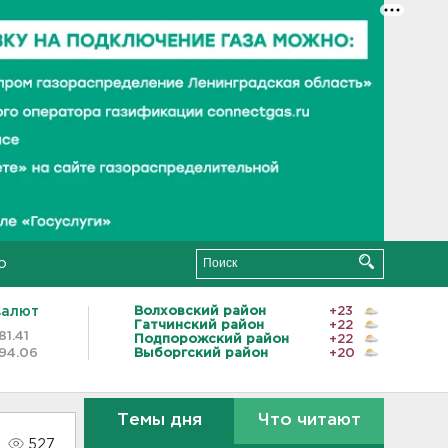
о
валют
Волховский район
+23
Гатчинский район
+22
81.41
Подпорожский район
+22
94.06
Выборгский район
+20
Темы дня
Что читают
527