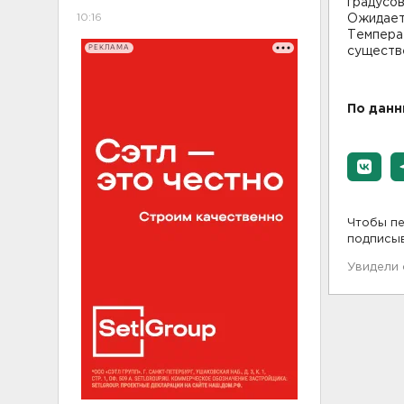
градусов
10:16
Ожидаетс
Темпера
РЕКЛАМА
существе
По дан
Чтобы пе
подписы
Увидели