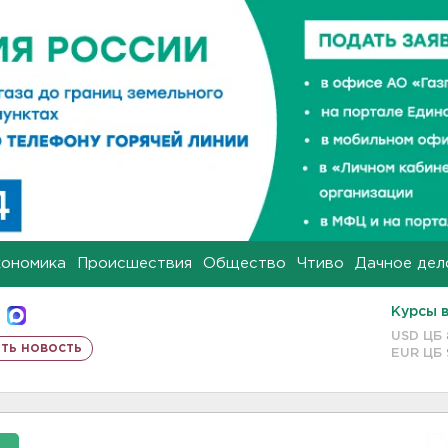
кономика
Происшествия
Общество
Чтиво
Дачное дел
Курсы 
USD ЦБ
ть новость
EUR ЦБ