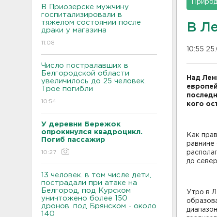
Приро
В Приозерске мужчину
госпитализировали в
тяжелом состоянии после
В Л
драки у магазина
11:08
10:55 25
Число постралавших в
Белгородской области
Над Лен
увеличилось до 25 человек.
европей
Трое погибли
последн
10:54
кого ос
У деревни Бережок
опрокинулся квадроцикл.
Как прав
Погиб пассажир
равнине 
10:27
располаг
до север
13 человек. в том числе дети,
пострадали при атаке на
Белгород, под Курском
Утро в Л
уничтожено более 150
образов
дронов, под Брянском - около
диапазон
140