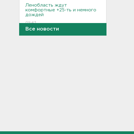
Ленобласть ждут
комфортные +25-ть и немного
дождей
09:43
Все новости
В Кингисеппе отпраздновали
День физкультурника
23:45, 08.08.2026
Как отстрочить старение
мозга за 30 минут в день –
рассказали ученые
23:15, 08.08.2026
В Петербурге и Ленобласти
сняли с продажи энергетики
„под губу“ из-за никотина в
составе
22:44, 08.08.2026
За день над Россией сбиты