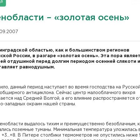
да
енобласти – «золотая осень»
.09.2007
инградской областью, как и большинством регионов
ской России, в разгаре «золотая осень». Эта пора являе
ей отдушиной перед долгим периодом осенней слякоти 
тавляет равнодушным.
ило, данный период наступает во время господства на Русско
обширного антициклона. Сейчас центр малооблачного вихря
ается над Средней Волгой, а его влияние распространяется о
о-западных окраин нашей страны.
енобласти выдалось тихим и преимущественно безоблачным, к
ались поземные туманы. Минимальная температура уложилась 
 +3…+8. В Питере столбики термометров не опустились ниже 