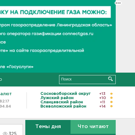
о
валют
Сосновоборский округ
+13
Лужский район
+10
82.17
Сланцевский район
+11
94.84
Всеволожский район
+14
Темы дня
Что читают
325