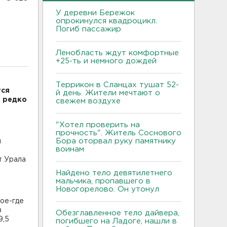
У деревни Бережок
опрокинулся квадроцикл.
Погиб пассажир
Ленобласть ждут комфортные
+25-ть и немного дождей
Террикон в Сланцах тушат 52-
тся
й день. Жители мечтают о
и редко
свежем воздухе
"Хотел проверить на
прочность". Житель Соснового
Бора оторвал руку памятнику
й
воинам
т Урала
Найдено тело девятилетнего
мальчика, пропавшего в
Новогорелово. Он утонул
ое-где
в
Обезглавленное тело дайвера,
9,5
погибшего на Ладоге, нашли в