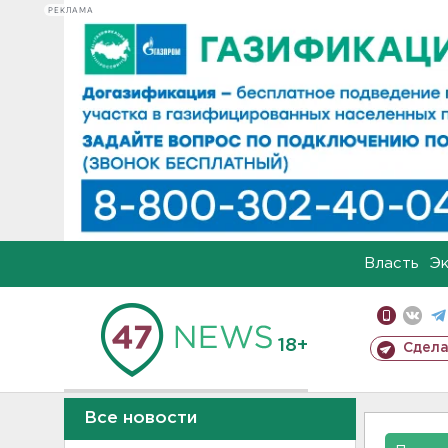
РЕКЛАМА
Власть
Э
18+
Сдела
Все новости