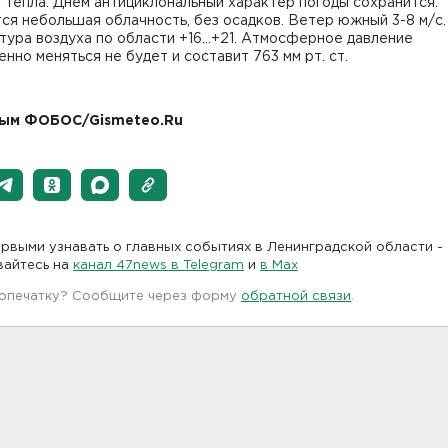
 тепла. Днем антициклональный характер погоды сохранится.
я небольшая облачность, без осадков. Ветер южный 3-8 м/с.
тура воздуха по области +16…+21. Атмосферное давление
нно меняться не будет и составит 763 мм рт. ст.
ным ФОБОС/Gismeteo.Ru
рвыми узнавать о главных событиях в Ленинградской области -
вайтесь на
канал 47news в Telegram
и
в Maх
 опечатку? Сообщите через форму
обратной связи
.