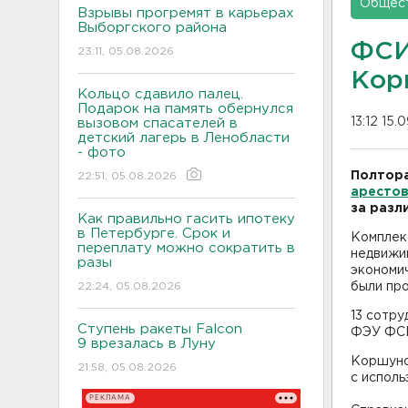
Общес
Взрывы прогремят в карьерах
Выборгского района
ФСИ
23:11, 05.08.2026
Кор
Кольцо сдавило палец.
Подарок на память обернулся
13:12 15.
вызовом спасателей в
детский лагерь в Ленобласти
- фото
Полтора
22:51, 05.08.2026
арестов
за разл
Как правильно гасить ипотеку
в Петербурге. Срок и
Комплек
переплату можно сократить в
недвижи
разы
экономи
22:24, 05.08.2026
были пр
13 сотру
Ступень ракеты Falcon
ФЭУ ФСИ
9 врезалась в Луну
Коршуно
21:58, 05.08.2026
с испол
РЕКЛАМА