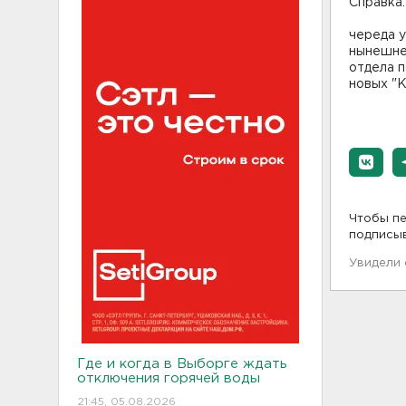
Справка:
череда у
нынешне
отдела п
новых "К
Чтобы пе
подписы
Увидели
Где и когда в Выборге ждать
отключения горячей воды
21:45, 05.08.2026