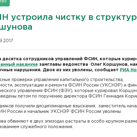
тво
Н устроила чистку в структур
шунова
09.2017
 десятка сотрудников управлений ФСИН, которые курир
анный накануне
замглавы ведомства Олег Коршунов, на
ичные нарушения. Двое из них уволены, сообщает
РИА Но
сные проверки управления капитального строительства,
мости, эксплуатации и ремонта ФСИН России (УКСНЭР) и фин
ческого управления ФСИН (ФЭУ), которые курировал Коршун
оведены летом по поручению директора ФСИН Геннадия Корн
дников получили дисциплинарные взыскания, заместитель нача
Н России и начальник УКСНЭР ФСИН России уволены.
ва обвиняют в двух эпизодах растраты в особо крупном разм
ьзованием служебного положения.