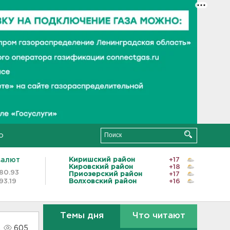
о
валют
Киришский район
+17
Кировский район
+18
80.93
Приозерский район
+17
93.19
Волховский район
+16
Темы дня
Что читают
605