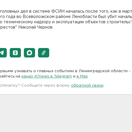
головных дел в системе ФСИН началась после того, как в мар
го года во Всеволожском районе Ленобласти был убит начал
о техническому надзору и эксплуатации объектов строительс
рестов" Николай Чернов.
рвыми узнавать о главных событиях в Ленинградской области -
вайтесь на
канал 47news в Telegram
и
в Maх
 опечатку? Сообщите через форму
обратной связи
.