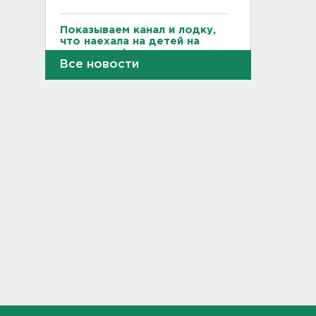
Показываем канал и лодку,
что наехала на детей на
матрасе - фото и видео
Все новости
21:14, 05.08.2026
Не путать с черникой.
Ядовитый вороний глаз
созрел в лесах Ленобласти
20:55, 05.08.2026
В Росстате рассказали, как
за неделю изменились цены
на бензин в Ленобласти и
других регионах
20:32, 05.08.2026
В Ленобласти маломерное
судно наехало на матрас с
детьми
20:13, 05.08.2026