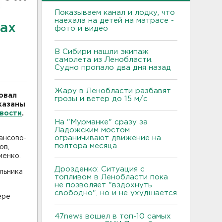
Показываем канал и лодку, что
наехала на детей на матрасе -
ах
фото и видео
В Сибири нашли экипаж
самолета из Ленобласти.
Судно пропало два дня назад
Жару в Ленобласти разбавят
овал
грозы и ветер до 15 м/с
казаны
вости
.
На "Мурманке" сразу за
Ладожским мостом
ограничивают движение на
ансово-
полтора месяца
ов,
иенко.
Дрозденко: Ситуация с
льника
топливом в Ленобласти пока
не позволяет "вздохнуть
свободно", но и не ухудшается
ере
47news вошел в топ-10 самых