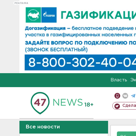
РЕКЛАМА
Власть
Э
18+
Сдела
Все новости