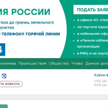
кономика
Происшествия
Общество
Чтиво
Дачное дел
Курсы 
USD ЦБ
ть новость
EUR ЦБ