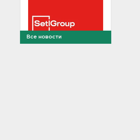
Все новости
Тело погибшего
обнаружено после пожара в
Гатчине
21:12, 06.08.2026
В Госдуму внесут
законопроект об отмене ЕГЭ
в России
21:02, 06.08.2026
Волонтеры "ЛизаАлерт"
нашли 320 человек за месяц в
Ленобласти и Петербурге
20:40, 06.08.2026