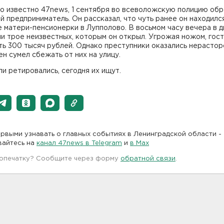
о известно 47news, 1 сентября во всеволожскую полицию обр
й предприниматель. Он рассказал, что чуть ранее он находилс
 матери-пенсионерки в Лупполово. В восьмом часу вечера в 
и трое неизвестных, которым он открыл. Угрожая ножом, гост
ь 300 тысяч рублей. Однако преступники оказались нерастор
н сумел сбежать от них на улицу.
и ретировались, сегодня их ищут.
рвыми узнавать о главных событиях в Ленинградской области -
вайтесь на
канал 47news в Telegram
и
в Maх
 опечатку? Сообщите через форму
обратной связи
.