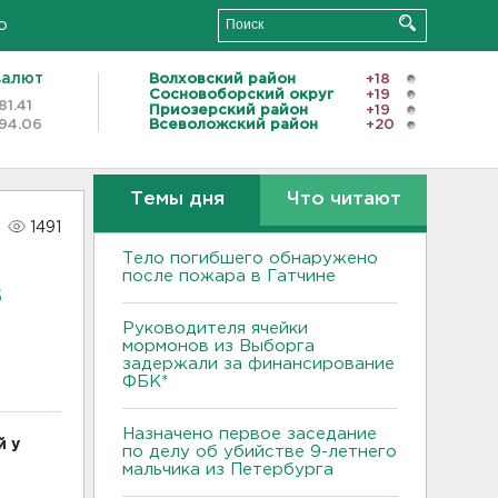
о
валют
Волховский район
+18
Сосновоборский округ
+19
81.41
Приозерский район
+19
94.06
Всеволожский район
+20
Темы дня
Что читают
1491
Тело погибшего обнаружено
после пожара в Гатчине
в
Руководителя ячейки
мормонов из Выборга
задержали за финансирование
ФБК*
Назначено первое заседание
й у
по делу об убийстве 9-летнего
мальчика из Петербурга