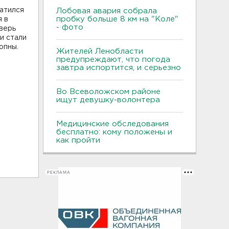
атился
Лобовая авария собрала
пробку больше 8 км на "Коле"
я в
- фото
дверь
и стали
опны.
Жителей Ленобласти
предупреждают, что погода
завтра испортится, и серьезно
Во Всеволожском районе
ищут девушку-волонтера
Медицинские обследования
бесплатно: кому положены и
как пройти
РЕКЛАМА