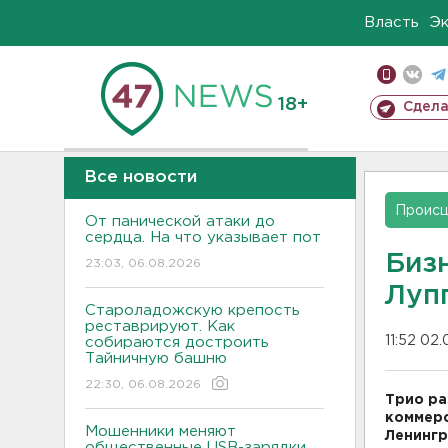
Власть
Э
18+
Сдела
Все новости
Проис
От панической атаки до
сердца. На что указывает пот
Биз
23:03, 06.08.2026
Луп
Староладожскую крепость
реставрируют. Как
11:52 02.
собираются достроить
Тайничную башню
22:30, 06.08.2026
Трио ра
коммерс
Мошенники меняют
Ленингр
общественные USB-зарядки.