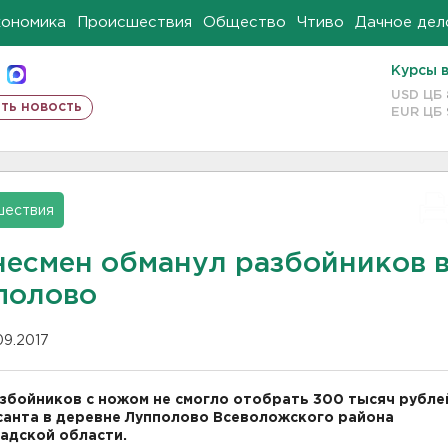
кономика
Происшествия
Общество
Чтиво
Дачное дел
Курсы 
USD ЦБ
ть новость
EUR ЦБ
шествия
несмен обманул разбойников 
полово
09.2017
збойников с ножом не смогло отобрать 300 тысяч рубле
анта в деревне Лупполово Всеволожского района
адской области.