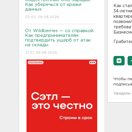
Как уберечься от кражи
Как стал
данных
34-летни
квартире
22:02, 06.08.2026
позвонил
требоват
От Wildberries — со справкой.
Бизнесме
Как предпринимателям
подтвердить ущерб от атак
Грабител
на склады
21:37, 06.08.2026
РЕКЛАМА
Чтобы пе
подписы
Увидели