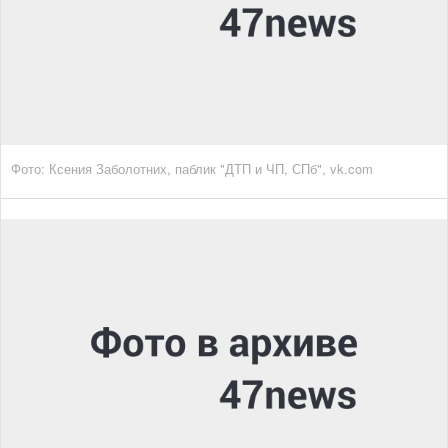
Фото: Ксения Заболотних, паблик "ДТП и ЧП, СПб", vk.com