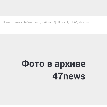
Фото: Ксения Заболотних, паблик "ДТП и ЧП, СПб", vk.com