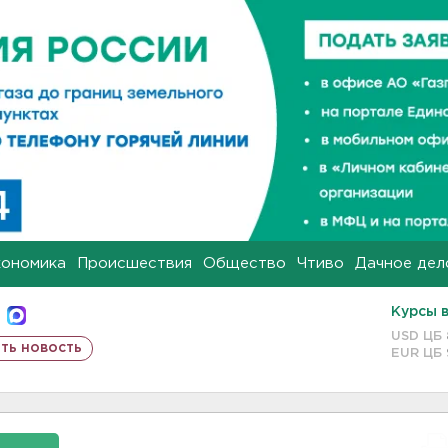
кономика
Происшествия
Общество
Чтиво
Дачное дел
Курсы 
USD ЦБ
ть новость
EUR ЦБ