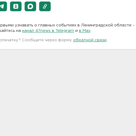
рвыми узнавать о главных событиях в Ленинградской области -
вайтесь на
канал 47news в Telegram
и
в Maх
 опечатку? Сообщите через форму
обратной связи
.