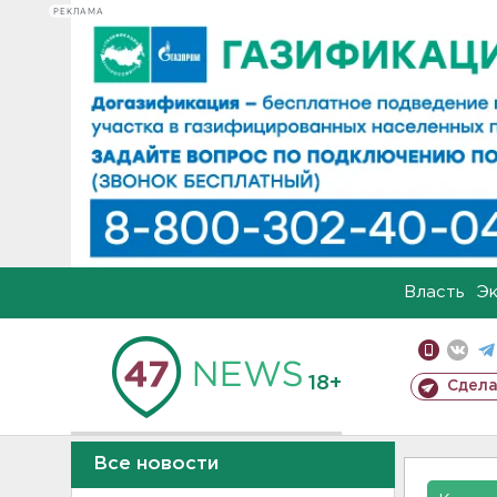
РЕКЛАМА
Власть
Э
18+
Сдела
Все новости