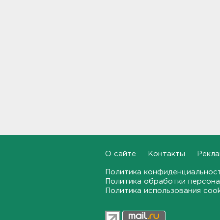
Смертельное ДТП
произошло на КАД у Низино
18:23
Наезд моторной лодки на
матрас с детьми в
Ленобласти стал уголовным
делом
18:22
Фермеры в Ленобласти
смогут получить до 8 млн
рублей на развитие
хозяйства
О сайте
Контакты
Рекла
18:07
Политика конфиденциальнос
Политика обработки персона
На "Сортавалу" съехались
Политика использования coo
спасатели и дорожники.
Отрабатывали легенду о
крупном ДТП
17:50