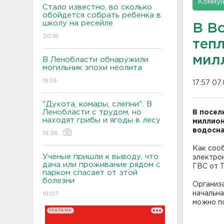
Коммун
Стало известно, во сколько
обойдется собрать ребенка в
школу на ресейле
В В
20:18
теп
мил
В Ленобласти обнаружили
могильник эпохи неолита
19:55
17:57 07
"Духота, комары, слепни". В
Ленобласти с трудом, но
В посел
находят грибы и ягоды в лесу
миллион
водосн
19:36
Как сооб
Ученые пришли к выводу, что
электрон
дача или проживание рядом с
ГВС от Т
парком спасает от этой
болезни
Организа
начальна
19:07
можно по
РЕКЛАМА