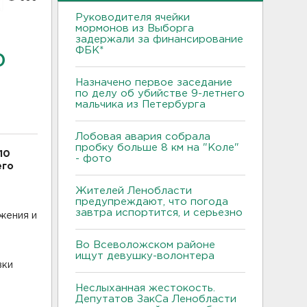
Руководителя ячейки
мормонов из Выборга
задержали за финансирование
ФБК*
0
Назначено первое заседание
по делу об убийстве 9-летнего
мальчика из Петербурга
Лобовая авария собрала
пробку больше 8 км на "Коле"
10
- фото
его
Жителей Ленобласти
предупреждают, что погода
завтра испортится, и серьезно
жения и
Во Всеволожском районе
ищут девушку-волонтера
вки
Неслыханная жестокость.
Депутатов ЗакСа Ленобласти