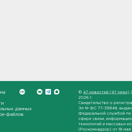
ма
©
47 новостей (47 news)
2026 г.
ти
Свидетельство о регистр
Эл № ФС 77-39848
, выда
льных данных
Федеральной службой по 
kie-файлов
сфере связи, информаци
технологий и массовых к
(Роскомнадзор) от
18 мая