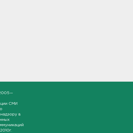
2005—
ации СМИ
но
надзору в
онных
оммуникаций
 2010г.