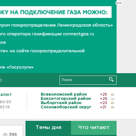
о
валют
Всеволожский район
+25
Бокситогорский район
+26
80.93
Выборгский район
+23
93.19
Сосновоборский округ
+21
Темы дня
Что читают
399