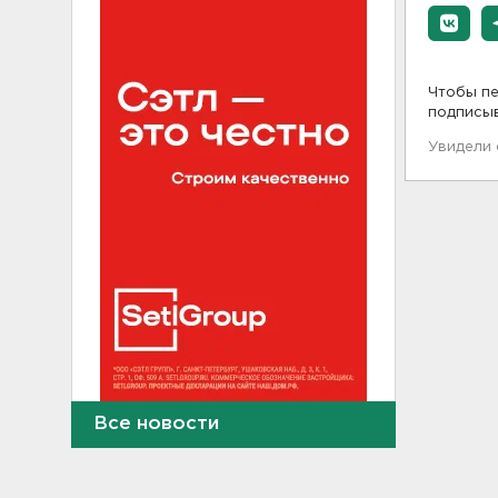
Чтобы пе
подписы
Увидели
Все новости
Для иностранных
абитуриентов хотят ввести
экзамен по русскому
18:49