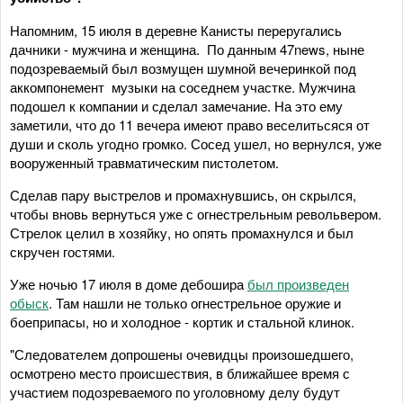
Напомним, 15 июля в деревне Канисты переругались
дачники - мужчина и женщина. По данным 47news, ныне
подозреваемый был возмущен шумной вечеринкой под
аккомпонемент музыки на соседнем участке. Мужчина
подошел к компании и сделал замечание. На это ему
заметили, что до 11 вечера имеют право веселитьсяся от
души и сколь угодно громко. Сосед ушел, но вернулся, уже
вооруженный травматическим пистолетом.
Сделав пару выстрелов и промахнувшись, он скрылся,
чтобы вновь вернуться уже с огнестрельным револьвером.
Стрелок целил в хозяйку, но опять промахнулся и был
скручен гостями.
Уже ночью 17 июля в доме дебошира
был произведен
обыск
. Там нашли не только огнестрельное оружие и
боеприпасы, но и холодное - кортик и стальной клинок.
"Следователем допрошены очевидцы произошедшего,
осмотрено место происшествия, в ближайшее время с
участием подозреваемого по уголовному делу будут