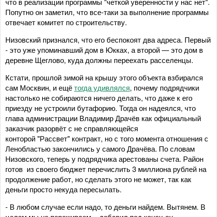
что в реализации программы "четкой уверенности у нас нет".
Попутно он заметил, что все-таки за выполнение программы
отвечает комитет по строительству.
Низовский признался, что его беспокоят два адреса. Первый
- это уже упоминавший дом в Юкках, а второй — это дом в
деревне Щеглово, куда должны переехать расселенцы.
Кстати, прошлой зимой на крышу этого объекта взбирался
сам Москвин, и ещё
тогда удивлялся
, почему подрядчики
настолько не собираются ничего делать, что даже к его
приезду не устроили бутафорию. Тогда он надеялся, что
глава администрации Владимир Драчёв как официальный
заказчик разорвёт с не справляющейся
конторой "Рассвет" контракт, но с того момента отношения с
Ленобластью закончились у самого Драчёва. По словам
Низовского, теперь у подрядчика арестованы счета. Район
готов из своего бюджет перечислить 3 миллиона рублей на
продолжение работ, но сделать этого не может, так как
деньги просто некуда пересылать.
- В любом случае если надо, то деньги найдем. Вытянем. В
целом мы не переживаем, - добавил под конец он.