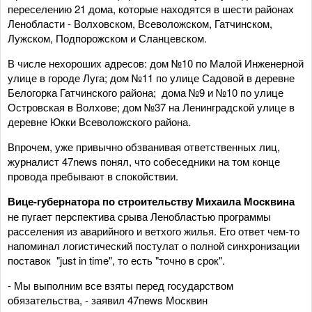
переселению 21 дома, которые находятся в шести районах
Ленобласти - Волховском, Всеволожском, Гатчинском,
Лужском, Подпорожском и Сланцевском.
В числе нехороших адресов: дом №10 по Малой Инженерной
улице в городе Луга; дом №11 по улице Садовой в деревне
Белогорка Гатчинского района; дома №9 и №10 по улице
Островская в Волхове; дом №37 на Ленинградской улице в
деревне Юкки Всеволожского района.
Впрочем, уже привычно обзванивая ответственных лиц,
журналист 47news понял, что собеседники на том конце
провода пребывают в спокойствии.
Вице-губернатора по строительству Михаила Москвина
не пугает перспектива срыва Ленобластью программы
расселения из аварийного и ветхого жилья. Его ответ чем-то
напоминал логистический постулат о полной синхронизации
поставок "just in time", то есть "точно в срок".
- Мы выполним все взяты перед государством
обязательства, - заявил 47news Москвин