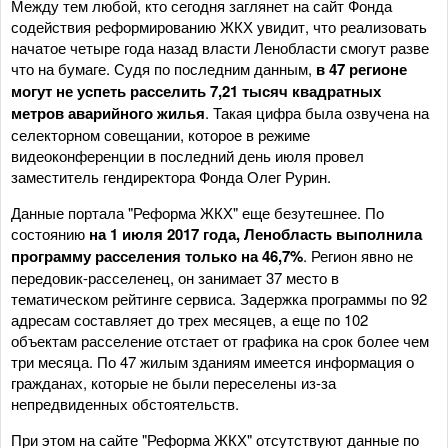
Между тем любой, кто сегодня заглянет на сайт Фонда
содействия реформированию ЖКХ увидит, что реализовать
начатое четыре года назад власти Ленобласти смогут разве
что на бумаге. Судя по последним данным,
в 47 регионе
могут не успеть расселить 7,21 тысяч квадратных
метров аварийного жилья
. Такая цифра была озвучена на
селекторном совещании, которое в режиме
видеоконференции в последний день июля провел
заместитель гендиректора Фонда Олег Рурин.
Данные портала "Реформа ЖКХ" еще безутешнее. По
состоянию
на 1 июля 2017 года, Ленобласть выполнила
программу расселения только на 46,7%
. Регион явно не
передовик-расселенец, он занимает 37 место в
тематическом рейтинге сервиса. Задержка программы по 92
адресам составляет до трех месяцев, а еще по 102
объектам расселение отстает от графика на срок более чем
три месяца. По 47 жилым зданиям имеется информация о
гражданах, которые не были переселены из-за
непредвиденных обстоятельств.
При этом на сайте "Реформа ЖКХ" отсутствуют данные по