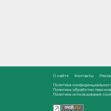
19:35, 09.08.2026
В Курской области мужчина
поднял коробку в лесу. В
результате лишился ног и
руки
18:56, 09.08.2026
В Москве решили, что
Ленинградский вокзал пахнет
чаем
18:33, 09.08.2026
На Невском пятачке
состоялся митинг в память
О сайте
Контакты
Рекла
героев, отстоявших
Ленинград
Политика конфиденциальнос
17:57, 09.08.2026
Политика обработки персона
Политика использования coo
Взрывы из карьеров услышат
жители Выборгского района
17:30, 09.08.2026