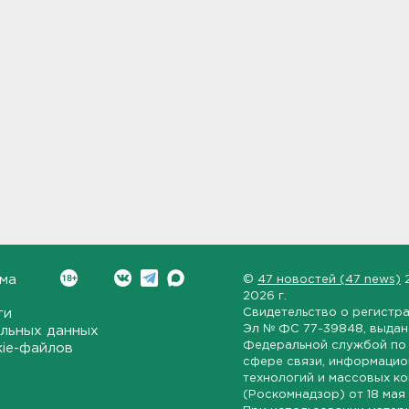
ма
©
47 новостей (47 news)
2026 г.
ти
Свидетельство о регистр
Эл № ФС 77-39848
, выда
льных данных
Федеральной службой по 
kie-файлов
сфере связи, информаци
технологий и массовых к
(Роскомнадзор) от
18 мая