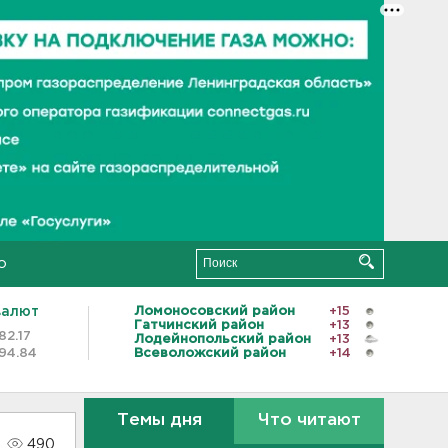
о
валют
Ломоносовский район
+15
Гатчинский район
+13
82.17
Лодейнопольский район
+13
94.84
Всеволожский район
+14
Темы дня
Что читают
490