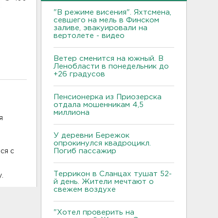
"В режиме висения". Яхтсмена,
севшего на мель в Финском
заливе, эвакуировали на
вертолете - видео
Ветер сменится на южный. В
Ленобласти в понедельник до
+26 градусов
Пенсионерка из Приозерска
отдала мошенникам 4,5
миллиона
я
У деревни Бережок
опрокинулся квадроцикл.
Погиб пассажир
ся с
Террикон в Сланцах тушат 52-
.
й день. Жители мечтают о
свежем воздухе
"Хотел проверить на