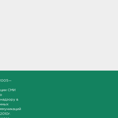
2005—
ации СМИ
но
надзору в
онных
оммуникаций
 2010г.