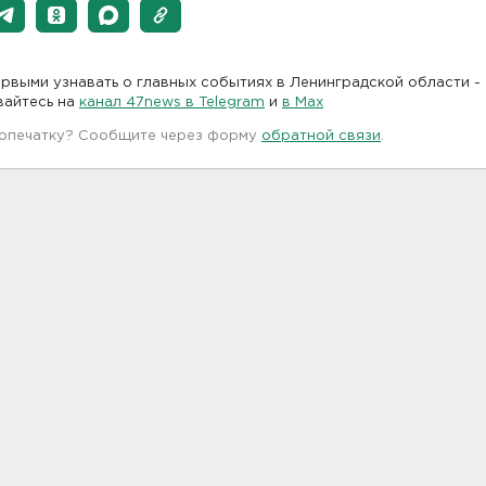
рвыми узнавать о главных событиях в Ленинградской области -
вайтесь на
канал 47news в Telegram
и
в Maх
 опечатку? Сообщите через форму
обратной связи
.