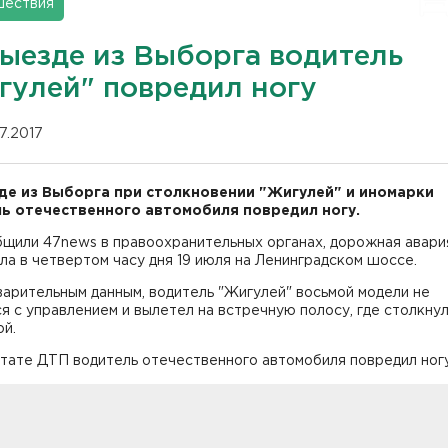
шествия
выезде из Выборга водитель
гулей" повредил ногу
07.2017
де из Выборга при столкновении "Жигулей" и иномарки
ь отечественного автомобиля повредил ногу.
бщили 47news в правоохранительных органах, дорожная авари
а в четвертом часу дня 19 июля на Ленинградском шоссе.
арительным данным, водитель "Жигулей" восьмой модели не
я с управлением и вылетел на встречную полосу, где столкнул
ой.
тате ДТП водитель отечественного автомобиля повредил ногу