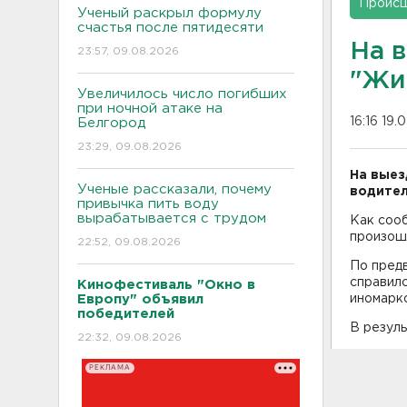
Проис
Ученый раскрыл формулу
счастья после пятидесяти
На 
23:57, 09.08.2026
"Жи
Увеличилось число погибших
при ночной атаке на
16:16 19.
Белгород
23:29, 09.08.2026
На выез
Ученые рассказали, почему
водител
привычка пить воду
вырабатывается с трудом
Как соо
произошл
22:52, 09.08.2026
По предв
справилс
Кинофестиваль "Окно в
Европу" объявил
иномарк
победителей
В резуль
22:32, 09.08.2026
РЕКЛАМА