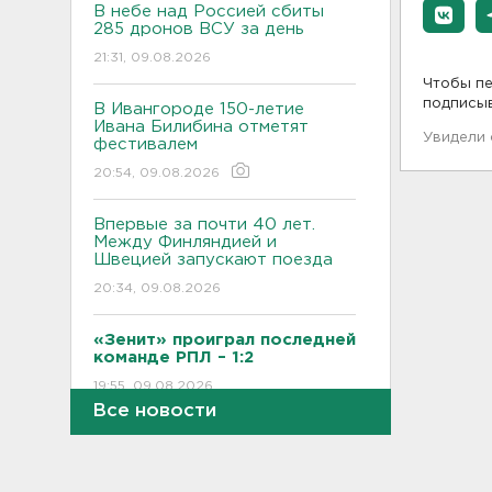
В небе над Россией сбиты
285 дронов ВСУ за день
21:31, 09.08.2026
Чтобы пе
подписы
В Ивангороде 150-летие
Ивана Билибина отметят
Увидели
фестивалем
20:54, 09.08.2026
Впервые за почти 40 лет.
Между Финляндией и
Швецией запускают поезда
20:34, 09.08.2026
«Зенит» проиграл последней
команде РПЛ – 1:2
19:55, 09.08.2026
Все новости
В Ленобласти прибило к
берегу Финского залива
пустую яхту