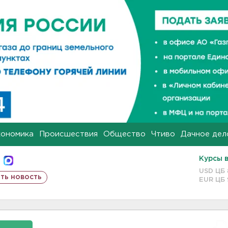
кономика
Происшествия
Общество
Чтиво
Дачное дел
Курсы 
USD ЦБ
ть новость
EUR ЦБ