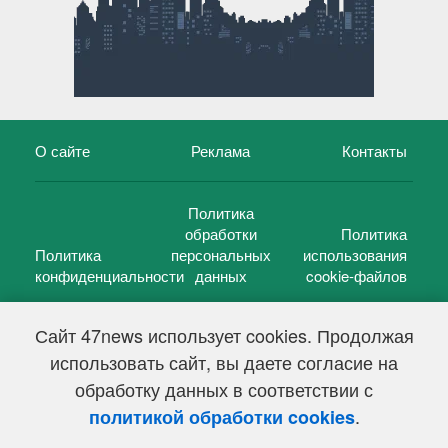
О сайте
Реклама
Контакты
Политика
обработки
Политика
Политика
персональных
использования
конфиденциальности
данных
cookie-файлов
Сайт 47news использует cookies. Продолжая
использовать сайт, вы даете согласие на
©
47 новостей (47 news)
2005 — 2026 г.
обработку данных в соответствии с
Свидетельство о регистрации СМИ Эл № ФС 77-39848, выдано
Федеральной службой по надзору в сфере связи,
.
политикой обработки cookies
информационных технологий и массовых коммуникаций
(Роскомнадзор) от 18 мая 2010г.