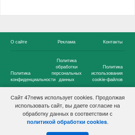
О сайте
Реклама
Контакты
Политика
обработки
Политика
Политика
персональных
использования
конфиденциальности
данных
cookie-файлов
Сайт 47news использует cookies. Продолжая
использовать сайт, вы даете согласие на
©
47 новостей (47 news)
2005 — 2026 г.
обработку данных в соответствии с
Свидетельство о регистрации СМИ Эл № ФС 77-39848, выдано
Федеральной службой по надзору в сфере связи,
.
политикой обработки cookies
информационных технологий и массовых коммуникаций
(Роскомнадзор) от 18 мая 2010г.